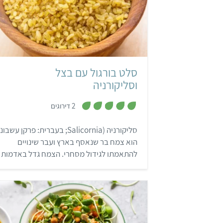
קל
סלט בורגול עם בצל
וסליקורניה
,
2 דירוגים
5
מ
ת
סליקורניה (Salicornia; בעברית: פרקן עשבונ
ו
ך
הוא צמח בר שנאסף בארץ ועבר שינויים
5
להתאמתו לגידול מסחרי. הצמח גדל באדמות
מלוחות וטעמו מלוח, המאפשר להשתמש בו
כתבלין בריא יותר ממלח. הקטיף נערך
באוגוסט-ספטמבר.