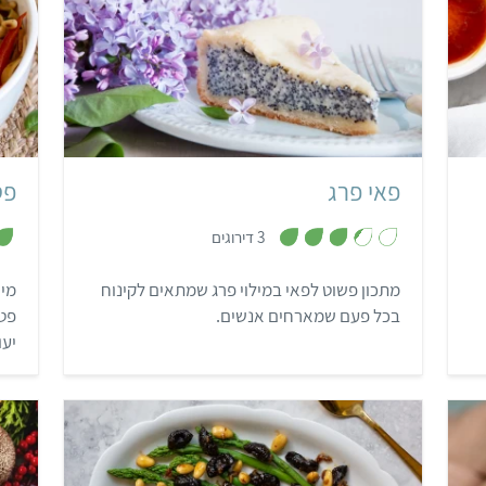
בינוני
שעה ו-20 דקות
1 פאי
פאי פרג
פט
,
3 דירוגים
3
.
3
מתכון פשוט לפאי במילוי פרג שמתאים לקינוח
מי 
מ
ת
בכל פעם שמארחים אנשים.
פטו
ו
ך
יעו
5