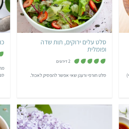
בינוני
20 דקות
5 מנות
סלט עלים ירוקים, תות שדה
כו
ופומלית
,
2 דירוגים
5
מ
מתכ
ת
סבת
י)
סלט חורפי ורענן שאי אפשר להפסיק לאכול.
ו
ך
5