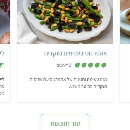
קל
20 דקות
אספרגוס בשזיפים ושקדים
לי
,
2 דירוגים
5
מ
ת
מנה טעימה וחגיגית של אספרגוס עם שזיפים
ליק
ו
ך
ושקדים ברוטב משגע.
עם 
5
מטע
ליה
ביצ
או 
מחל
עוד תוצאות
(פי