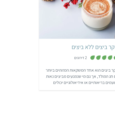
קל
שעה ו-30 דקות
3 כוסות
אמריקאי
קר ביצים ללא ביצים
,
2 דירוגים
4
.
5
ר ביצים הוא אחד המשקאות המזוהים ביותר
מ
ת
חג המולד, אך גם מי שנמנעים מביצים נאות
ו
ך
מים בריאותיים או אידיאולוגיים יכולים
5
נות מהמשקה הארומטי. מתכון זה מציע ליקר
ים ללא ביצים שמכינים בקלי קלות בבלנדר
עם בלנדר מוט. כדי להסמיך את המשקה,
יפים את הביצה באגוזי קשיו או בקרם קוקוס
רוט באפשרויות הגיוון).