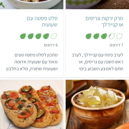
מרק ירקות וגריסים
סלט פסטה עם
או קניידלך
שעועית
,
,
7 דירוגים
6 דירוגים
3
3
.
.
לערב פסח עם קניידלך, לערב
מתכון לסלט פסטה טעים
8
3
מ
מ
ראש השנה עם גריסים, או
מאוד עם שעועית אדומה
ת
ת
סתם לאמצע השבוע בימי
ושעועית שחורה, מלא בחלבון
ו
ו
ך
ך
החורף הקרים, קבלו את
ובערכים תזונתיים.
5
5
המתכון שלנו למרק ירקות
עשיר וטעים.
בינוני
4 שעות
קל
יהודי