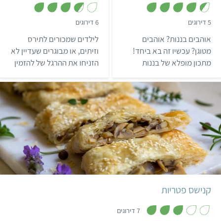
,
,
5 דירוגים
6 דירוגים
3
4
.
.
אוהבים בננות? אוהבים
לילדים שמכורים לתירס
7
4
מ
מ
מטוגן? עכשיו זה בא ביחד!
וזיתים, או מבוגרים שעדיין לא
ת
ת
מתכון מופלא של בננות
הזניחו את ההרגל של להזמין
ו
ו
ך
ך
מטוגנות בבלילת בירה שלא
אותם על פיצה – הכנו
5
5
תוכלו להפסיק לנשנש.
בשבילכם לביבות תירס
וזיתים ירוקים טעימות ביותר!
קל
40 דקות
12 חתיכות
קנישס פטריות
,
3
7 דירוגים
.