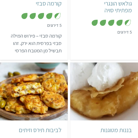
גולאש הונגרי
קורמה סבזי
מפתיתי סויה
,
5 דירוגים
4
,
5 דירוגים
.
קורמה סבזי – פירוש המילה
4
4
.
מ
סבזי בפרסית הוא ירק. זהו
4
ת
מ
תבשיל מן המטבח הפרסי
ו
ת
ך
ו
המתאפיין בכמות גדולה של
5
ך
עשבי תיבול וטעם חמצמץ
5
וייחודי.
קל
קל
11 לביבות
בננות מטוגנות
לביבות תירס וזיתים