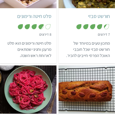
6 מנות
פרסי
4 מנות
ישראלי
חורשט סבזי
סלט חיטה ורימונים
,
,
7 דירוגים
8 דירוגים
3
4
.
.
מתכון טעים במיוחד של
סלט חיטה ורימונים הוא סלט
8
3
מ
מ
חורשט סבזי שכל חובבי
מרענן וחגיגי שמתאים
ת
ת
האוכל הפרסי חייבים להכיר.
לארוחת ראש השנה.
ו
ו
ך
ך
חמצמצות הרימון משתלבת
5
5
נהדר עם מתיקות הצימוקים,
ומצע החיטה המבושלת הופך
את המתכון הזה לסלט
רימונים משביע במיוחד.
קל
שעה ו-20 דקות
קל
תבנית אינגליש קייק גדולה