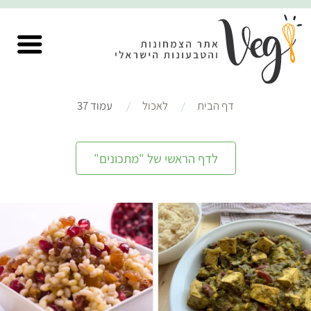
דף הבית
לאכול
עמוד 37
לדף הראשי של "מתכונים"
בינוני
שעה ו-15 דקות
קל
45 דקות