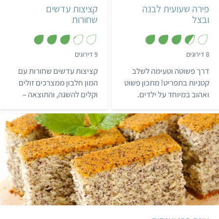
פירה שעועית לבנה
קציצות עדשים
ובצל
שחורות
,
,
8 דירוגים
9 דירוגים
3
3
.
.
דרך פשוטה וטעימה לשלב
קציצות עדשים שחורות עם
2
6
מ
מ
קטניות בתפריט! מתכון פשוט
המון חלבון ממצרכים זולים
ת
ת
ואהוב במיוחד על ילדים.
וקלים להשגה, והתוצאה –
ו
ו
ך
ך
מומלץ להגיש לצד תבשיל
טעימה במיוחד!
5
5
ירקות.
קל
50 דקות