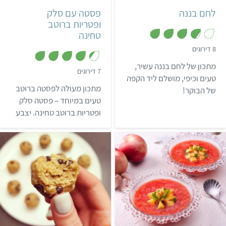
לחם בננה
פסטה עם סלק
ופטריות ברוטב
טחינה
,
8 דירוגים
3
.
מתכון של לחם בננה עשיר,
8
,
7 דירוגים
מ
טעים וכיפי, מושלם ליד הקפה
4
ת
.
מתכון מעולה לפסטה ברוטב
של הבוקר!
ו
3
ך
מ
טעים במיוחד – פסטה סלק
5
ת
ופטריות ברוטב טחינה. יצבע
ו
ך
לכם את השולחן בצבע יפה
5
ואת הפה בטעם מדהים!
קל
10 דקות
קל
15 כדורים