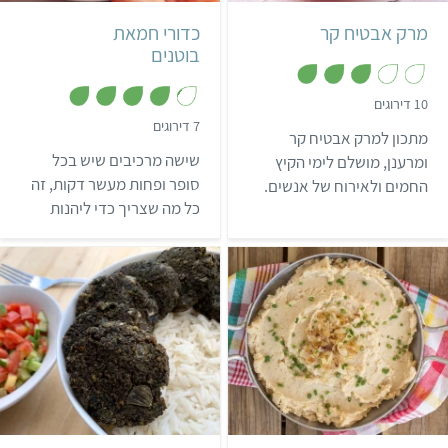
מרק אבטיח קר
כדורי חמאת
בוטנים
,
10 דירוגים
3
,
7 דירוגים
מ
מתכון למרק אבטיח קר
4
ת
.
ו
שישה מרכיבים שיש בכל
ומרענן, מושלם לימי הקיץ
1
ך
מ
סופר ופחות מעשר דקות, זה
החמים ולאירוח של אנשים.
5
ת
כל מה שצריך כדי ליהנות
ו
ך
מבצק עוגיות אכיל שמגיע
5
בצורת כדורי חמאת בוטנים.
והכי כיף? הכדורים מוכנים
לאכילה מיד, אפילו בלי
לחכות שיתייצבו במקרר.
בינוני
שעתיים
קל
שעה ו-20 דקות
3 מנות
22 קציצות בינוניות