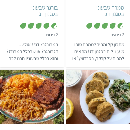
ממרח טבעוני
בורגר טבעוני
בסגנון דג
בסגנון דג
,
,
2 דירוגים
2 דירוגים
4
4
.
.
מתכון קל ומהיר לממרח טופו
המבורגר? דג?! אולי…
5
5
מ
מ
מ-ע-ו-ל-ה בסגנון דג! מתאים
דגבורגר? או שבכלל המבודג?
ת
ת
למרוח על קרקר, בסנדוויץ' או
והוא בכלל טבעוני! הכנו לכם
ו
ו
ך
ך
אפילו לאכול לבד.
מתכון להמבורגר טבעוני
5
5
בסגנון דג, לא פחות ממושלם
– התענוג מובטח!
קל
20 דקות
קל
שעה ו-30 דקות
18 קציצות
4 מנות