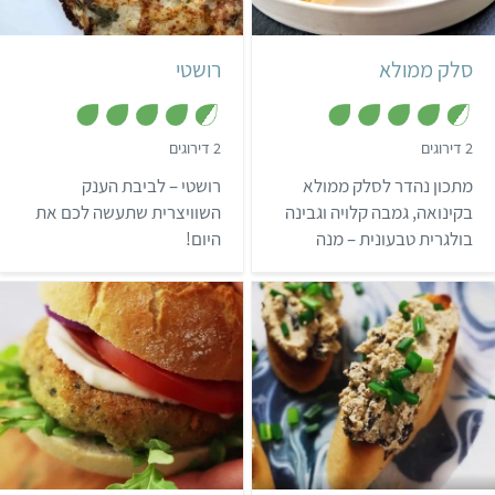
8 חצאי סלקים ממולאים
לביבה גדולה
סלק ממולא
רושטי
,
,
2 דירוגים
2 דירוגים
4
4
.
.
מתכון נהדר לסלק ממולא
רושטי – לביבת הענק
5
5
מ
מ
בקינואה, גמבה קלויה וגבינה
השוויצרית שתעשה לכם את
ת
ת
בולגרית טבעונית – מנה
היום!
ו
ו
ך
ך
חגיגית, צבעונית וטעימה,
5
5
מלאה בחלבון וקלה להכנה.
קל
קל