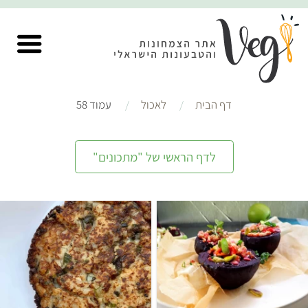
דף הבית
לאכול
עמוד 58
לדף הראשי של "מתכונים"
קל
שעה ו-30 דקות
קל
50 דקות