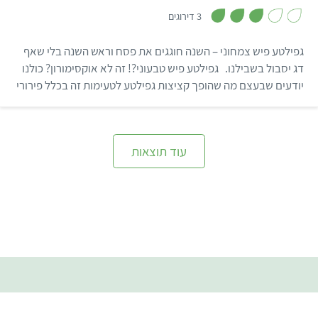
,
3
3 דירוגים
מ
ת
ו
גפילטע פיש צמחוני – השנה חוגגים את פסח וראש השנה בלי שאף
ך
5
דג יסבול בשבילנו. גפילטע פיש טבעוני?! זה לא אוקסימורון? כולנו
יודעים שבעצם מה שהופך קציצות גפילטע לטעימות זה בכלל פירורי
הלחם, הסוכר והגזר מעל. עם קצת יצירתיות אפשר לקבל את אותן
קציצות אפרפרות, מתקתקות ומנחמות בגרסה טבעונית: מחליפ…
עוד תוצאות