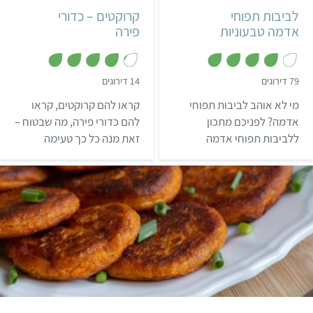
לביבות תפוחי
קרוקטים – כדורי
אדמה טבעוניות
פירה
,
,
79 דירוגים
14 דירוגים
4
4
מ
.
מי לא אוהב לביבות תפוחי
קראו להם קרוקטים, קראו
ת
1
ו
מ
אדמה? לפניכם מתכון
להם כדורי פירה, מה שבטוח –
ך
ת
ללביבות תפוחי אדמה
זאת מנה כל כך טעימה
5
ו
ך
קלאסיות, פשוטות וטעימות –
שפשוט לא תוכלו להפסיק
5
שכל אחד אוהב. זה המאכל
לאכול!
האידיאלי לחג החנוכה, וגם
סתם כשמתחשק לאכול
נשנוש טעים ומנחם.
קל
שעה ו-5 דקות