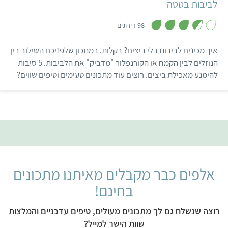
לביבות בטטה
,
3
98 דירוגים
.
6
מ
איך מכינים לביבות בלי ביצים? בקלות. במתכון שלפניכם השילוב בין
ת
ו
הנוזלים לבין הקמח או הקורנפלור "מדביק" את הלביבות. 5 סיבות
ך
להימנע מאכילת ביצים. רוצים עוד מתכונים טעימים וטיפים שווים?
5
הרשמו בחינם לאתגר 22.
אלפים כבר מקבלים מאיתנו מתכונים
בחינם!
רוצה שנשלח גם לך מתכונים מעולים, טיפים עדכניים והמלצות
שוות הישר למייל?