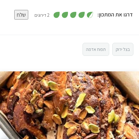
,
דרגו את המתכון:
שלח
2 דירוגים
4
.
5
5
מ
ת
ו
4
ך
5
בצל ירוק
תפוח אדמה
3
2
1