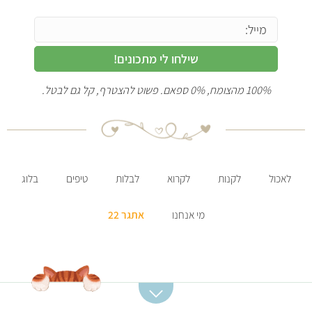
שילחו לי מתכונים!
100% מהצומח, 0% ספאם. פשוט להצטרף, קל גם לבטל.
לאכול
לקנות
לקרוא
לבלות
טיפים
בלוג
מי אנחנו
אתגר 22