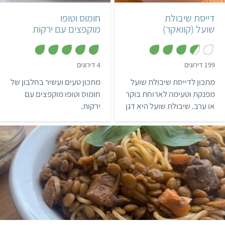
2 מנות
דייסת שיבולת
חומוס וטופו
שועל (קוואקר)
מוקפצים עם ירקות
,
,
199 דירוגים
4 דירוגים
5
3
.
מ
מתכון לדייסת שיבולת שועל
מתכון טעים ועשיר בחלבון של
6
ת
מ
ו
מפנקת וטעימה לארוחת בוקר
חומוס וטופו מוקפצים עם
ת
ך
או ערב. שיבולת שועל היא דגן
ירקות.
ו
5
ך
דיאטטי ביותר – דייסת
5
קוואקר ללא סוכר מכילה רק
60 קלוריות ל-100 גרם.
קל
שעה
10 מנות
איטלקי