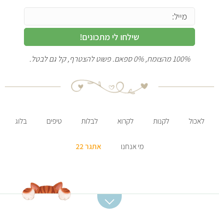
שילחו לי מתכונים!
100% מהצומח, 0% ספאם. פשוט להצטרף, קל גם לבטל.
לאכול
לקנות
לקרוא
לבלות
טיפים
בלוג
מי אנחנו
אתגר 22