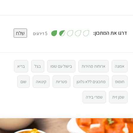
,
דרגו את המתכון:
שלח
5 דירוגים
1
.
5
8
מ
ת
ו
4
ך
5
אפונה
ארוחות מהירות
בישול עם טופו
בצל
בריא
3
חומוס
מתכונים ללא גלוטן
פטריות
קינואה
שום
2
שמן זית
שמרי בירה
1