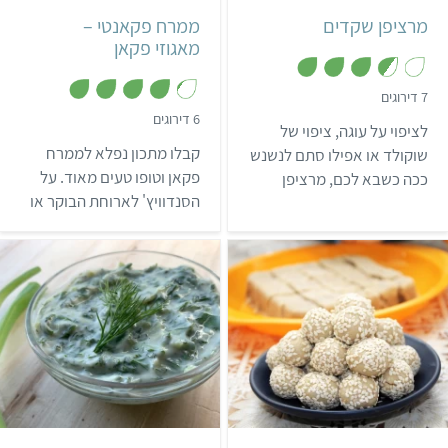
מרציפן שקדים
ממרח פקאנטי –
מאגוזי פקאן
,
7 דירוגים
3
,
6 דירוגים
.
לציפוי על עוגה, ציפוי של
4
6
.
מ
קבלו מתכון נפלא לממרח
שוקולד או אפילו סתם לנשנש
2
ת
מ
פקאן וטופו טעים מאוד. על
ככה כשבא לכם, מרציפן
ו
ת
ך
הסנדוויץ' לארוחת הבוקר או
השקדים המתוק הזה ירים
ו
5
ך
לארוחת הערב – יסגור לכם
לכם את המצב רוח!
5
את הפינה בכל זמן!
קל
10 דקות
קל
6 מנות
יווני