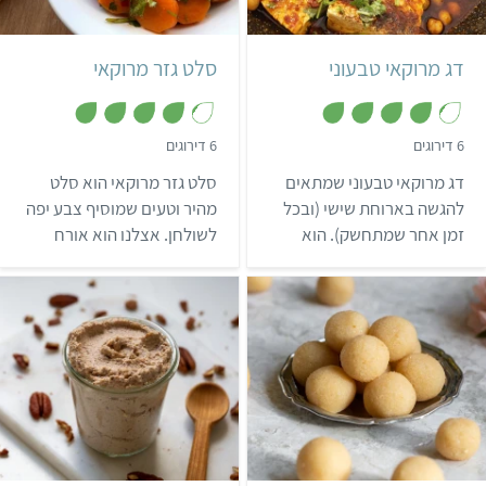
מרוקאי
6 מנות קטנות
מרוקאי
דג מרוקאי טבעוני
סלט גזר מרוקאי
,
,
6 דירוגים
6 דירוגים
4
4
.
.
דג מרוקאי טבעוני שמתאים
סלט גזר מרוקאי הוא סלט
2
2
מ
מ
להגשה בארוחת שישי (ובכל
מהיר וטעים שמוסיף צבע יפה
ת
ת
זמן אחר שמתחשק). הוא
לשולחן. אצלנו הוא אורח
ו
ו
ך
ך
הולך מעולה עם חלה, חצילים
קבוע בכל חג ובארוחות
5
5
ומטבוחה. והכי חשוב… אף
השבת.
דג לא נפגע במהלך הכנתו.
קל
קל
10 דקות