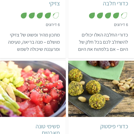
כדורי חלבה
צזיקי
,
,
6 דירוגים
6 דירוגים
4
4
.
.
כדורי החלבה האלו יכולים
מתכון מהיר ופשוט של צזיקי
2
2
מ
מ
להשתלב לכם בכל חלק של
מושלם – מנה בריאה, טעימה
ת
ת
היום – אם בלפתוח את היום
ומרעננת שיכולה לשמש
ו
ו
ך
ך
בבוסט של אנרגיה ומתוק,
כסלט, כמנה ראשונה או לצד
5
5
אחרי אימון, או סתם כשרוצים
המנה העיקרית.
לנשנש.
קל
20 דקות
קל
4 שעות ו-30 דקות
כ-25 כדורים
3 מנות
יפני
כדורי פיסטוק
סשימי טונה
מאבטיח