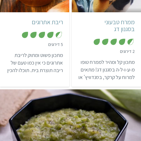
ממרח טבעוני
ריבת אתרוגים
בסגנון דג
,
5 דירוגים
4
,
2 דירוגים
.
מתכון פשוט ומתוק לריבת
4
4
.
מתכון קל ומהיר לממרח טופו
מ
אתרוגים כי אין כמו טעם של
5
ת
מ
מ-ע-ו-ל-ה בסגנון דג! מתאים
ריבה תוצרת בית. תוכלו להכין
ו
ת
ך
למרוח על קרקר, בסנדוויץ' או
ו
אותה עם כמה אתרוגים
5
ך
אפילו לאכול לבד.
שתחליטו, בעזרת הטיפ
5
הראשון שמתחת למתכון.
קל
35 דקות