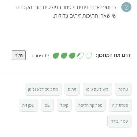
להוסיף את הזיתים ולטחון בפולסים תוך הקפדה
שיישארו חתיכות זיתים גדולות.
,
דרגו את המתכון:
שלח
19 דירוגים
3
.
5
4
מ
ת
ו
4
ך
5
טחינה
בישול עם טופו
זיתים
מתכונים ללא גלוטן
3
פטרוזיליה
פפריקה חריפה
קימל
שום
שמן זית
2
שמרי בירה
1