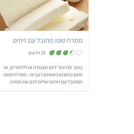
קל
ממרח טופו מתובל עם זיתים
,
19 דירוגים
3
.
4
בתוך סנדוויץ' ליום העבודה או ללימודים, או
מ
ת
סתם כנשנוש כשאתם רעבים – ממרח הטופו
ו
ך
המתובל עם זיתים ישלים לכם את הפינה.
5