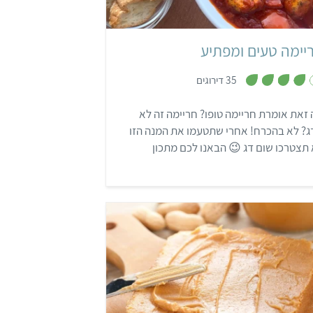
יימה טעים ומפתיע
,
35 דירוגים
3
.
9
זאת אומרת חריימה טופו? חריימה זה לא
מ
ת
? לא בהכרח! אחרי שתטעמו את המנה הזו
ו
ך
תצטרכו שום דג 😉 הבאנו לכם מתכון
5
יימה טעים ומקורי, שימלא את כל הבית
חות מדהימים ובזכרונות מהבית של סבתא.