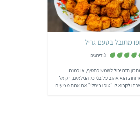
קל
15 דקות
4 מנות
פו מתובל בטעם גריל
,
8 דירוגים
4
.
5
כון הזה יכול לשמש כחטיף, או כמנה
מ
ת
וחה. הוא אהוב על בני כל הגילאים, רק אל
ו
ך
חו לקרוא לו "טופו ביסלי" אם אתם מציעים
5
ו לילדים 😉.