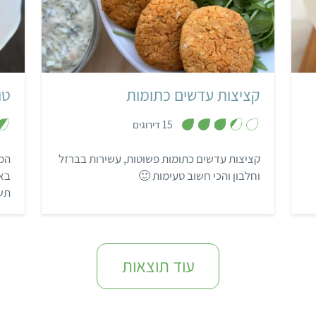
קל
50 דקות
18 קציצות
קציצות עדשים כתומות
טו
,
15 דירוגים
3
.
4
קציצות עדשים כתומות פשוטות, עשירות בברזל
המת
מ
ת
וחלבון והכי חשוב טעימות 🙂
באר
ו
ך
תשכ
5
אות
עוד תוצאות