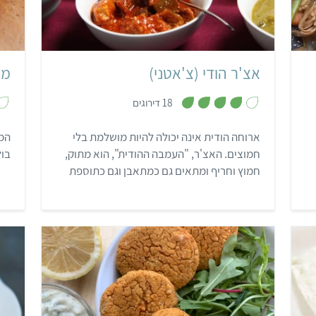
קל
שעתיים ו-15 דקות
הודי
אצ'ר הודי (צ'אטני)
ממ
,
18 דירוגים
4
מ
ת
ארוחה הודית אינה יכולה להיות מושלמת בלי
המת
ו
ך
חמוצים. האצ'ר, "העמבה ההודית", הוא מתוק,
בול
5
חמוץ וחריף ומתאים גם כמתאבן וגם כתוספת
למנה העיקרית. ישנם סוגים רבים של אצ'ר,
והנפוץ ביותר בהודו עשוי ממנגו ירוק.