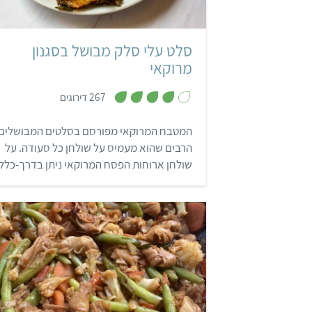
סלט עלי סלק מבושל בסגנון
מרוקאי
,
267 דירוגים
3
.
9
המטבח המרוקאי מפורסם בסלטים המבושלים
מ
ת
הרבים שהוא מעמיס על שולחן כל סעודה. על
ו
ך
שולחן ארוחות הפסח המרוקאי ניתן בדרך-כלל
5
למצוא סלט מבושל אופייני לעונת האביב: סלט
עלי סלק (עלי מנגולד) טעים להפליא. היום,
אפשר למצוא בישראל לאורך כל השנה עלי
מנגולד בסופרים, כך שאצל רבים, סלט עלי סל
הפך למנה קבועה בכל ארוחה …