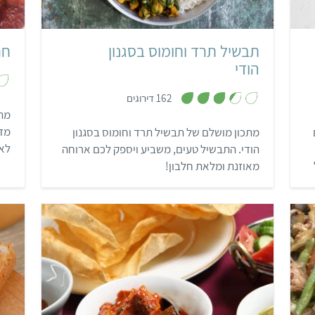
תבשיל תרד וחומוס בסגנון
חר
הודי
,
162 דירוגים
3
.
מה 
4
מדג
מתכון מושלם של תבשיל תרד וחומוס בסגנון
מ
ת
לא 
הודי. התבשיל טעים, משביע ויספק לכם ארוחה
ו
ך
לחר
מאוזנת ומלאת חלבון!
5
ברי
ק