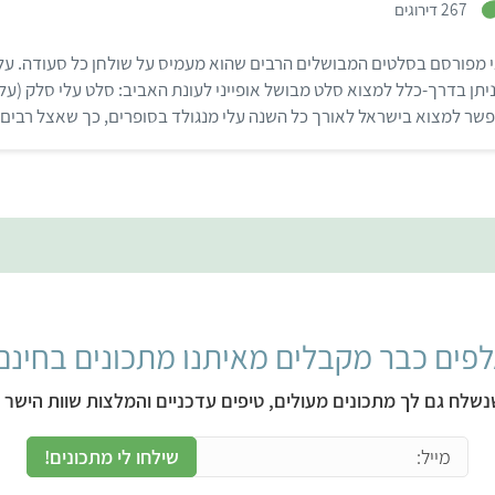
267 דירוגים
3
.
9
מפורסם בסלטים המבושלים הרבים שהוא מעמיס על שולחן כל סעודה. על 
מ
ת
תן בדרך-כלל למצוא סלט מבושל אופייני לעונת האביב: סלט עלי סלק (עלי
ו
ך
פשר למצוא בישראל לאורך כל השנה עלי מנגולד בסופרים, כך שאצל רבים,
5
 בכל ארוחה …
פים כבר מקבלים מאיתנו מתכונים בחינם
נשלח גם לך מתכונים מעולים, טיפים עדכניים והמלצות שוות הישר ל
שילחו לי מתכונים!