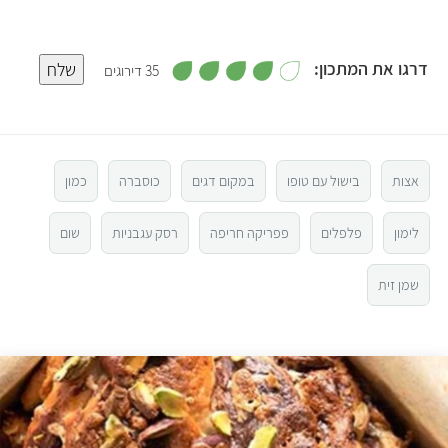
,
דרגו את המתכון:
שלח
35 דירוגים
3
.
5
9
מ
ת
ו
4
ך
5
אצות
בישול עם טופו
במקום דגים
כוסברה
כמון
3
לימון
פלפלים
פפריקה חריפה
רסק עגבניות
שום
2
שמן זית
1