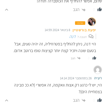
שלום, אפשר להחליף את הכוסברה? תודה!
הגב
0
עורכת
יפעת בורשטיין
8 בינואר 2024 14:59
דנה
תגובה ל
היי דנה, ניתן להחליף בפטרוזיליה, זה יהיה טעים, אבל
בטעם שונה ויזכיר קצת יותר קציצות טופו ברוטב אדום.
הגב
0
רעיה
26 בספטמבר 2024 14:14
היי, יש לי כרגע רק אצות וואקמה, זה אפשרי (לא ככ מבינה
בצמחיית הים)?
הגב
0