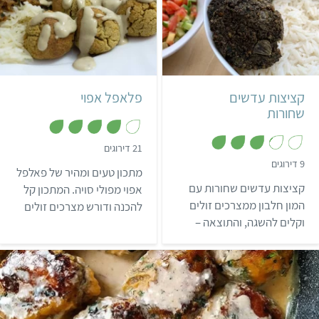
קל
שעה ו-20 דקות
קל
30 דקות
22 קציצות בינוניות
35 כדורים
קציצות עדשים
פלאפל אפוי
שחורות
,
21 דירוגים
4
,
9 דירוגים
מ
מתכון טעים ומהיר של פאלפל
3
ת
.
קציצות עדשים שחורות עם
ו
אפוי מפולי סויה. המתכון קל
2
ך
מ
המון חלבון ממצרכים זולים
להכנה ודורש מצרכים זולים
5
ת
וקלים להשגה, והתוצאה –
ו
שאפשר להשיג בכל סופר.
ך
טעימה במיוחד!
5