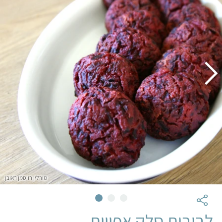
מורלין רויסמן ראובן
לביבות סלק אפויות