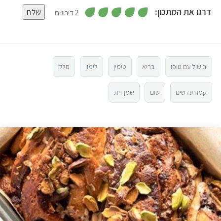
,
דרגו את המתכון:
שלח
2 דירוגים
5
מ
5
ת
ו
ך
5
4
בישול עם טופו
בריא
טימין
לימון
סלק
3
קמח עדשים
שום
שמן זית
2
1