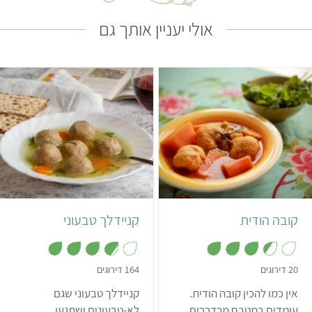
אולי יעניין אותך גם
בינוני
שעה ו-10 דקות
קשה
הודי
20 קניידלך
יהודי
קובה הודית
קניידלך טבעוני
,
,
20 דירוגים
164 דירוגים
3
3
.
.
אין כמו להכין קובה הודית.
קניידלך טבעוני שגם
7
5
מ
מ
עומדים במטבח מכדררים
לא-טבעונים ישתגעו