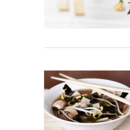
קל
5 דקות
2 מנות
יפני