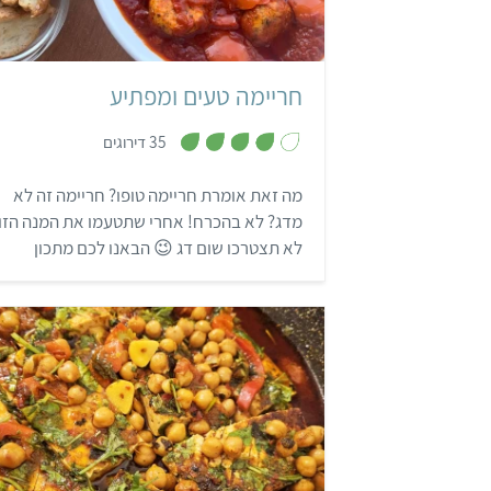
חריימה טעים ומפתיע
,
35 דירוגים
3
.
9
מה זאת אומרת חריימה טופו? חריימה זה לא
מ
ת
מדג? לא בהכרח! אחרי שתטעמו את המנה הזו
ו
ך
לא תצטרכו שום דג 😉 הבאנו לכם מתכון
5
לחריימה טעים ומקורי, שימלא את כל הבית
בריחות מדהימים ובזכרונות מהבית של סבתא.