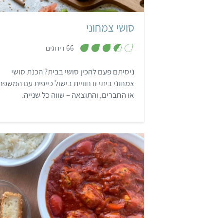
סושי צמחוני
,
66 דירוגים
3
.
6
ניסיתם פעם להכין סושי בבית? הכנת סושי
מ
ת
צמחוני ביתי זו חוויית בישול כייפית עם המשפח
ו
ך
או החברים, והתוצאה – שווה כל שנייה.
5
קל
30 דקות
6 מנות
טריפולי