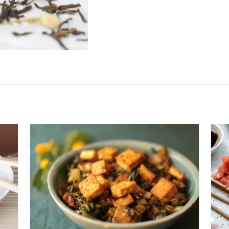
י
בינוני
50 דקות
3-4 מנות
אסייתי