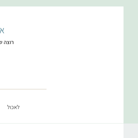
אל
רוצה ש
לאכול