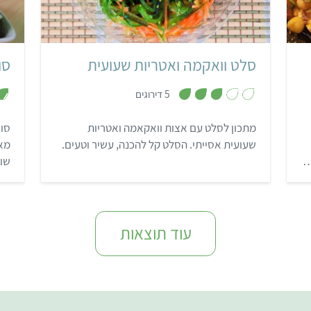
קל
25 דקות
2 מנות
אסייתי
סלט וואקמה ואטריות שעועית
סו
,
5 דירוגים
3
מ
ת
מתכון לסלט עם אצות וואקאמה ואטריות
סוש
ו
ך
שעועית אסייתי. הסלט קל להכנה, עשיר וטעים.
מאו
5
…
שוו
עוד תוצאות