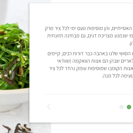
כמה דרכים נהדר
סייתיים, והן מוסיפות טעם ימי לכל ציר מרק
1. אצות שלמות בציר מרק אסייתי, כמו
מי שנמנע מצריכת דגים, גם מבחינה תזונתית
2. אצות טחונות בקציצות דגים ללא דגים – כמו
.
3. קרעי אצות בסלט בסגנון דגים, כמו
4. בטייק מרענן על המנה האנגלית האהובה – פיש אנד צ'יפס! ניסיתם כבר להכין
סושי שלנו באהבה כבר דורות רבים, קיימים
אצבעות דג טבעוניות
?
לאריים שבהן הם אצות הוואקמה (שוודאי
5. וכמובן, איך לא – ב
סו
אצות הקומבו שמוסיפות עומק נהדר לכל ציר
עימה לכל מנה.
אתם מוזמנים לדפדף ב
למאכלי אצות מפתיעים
ה
ב
א