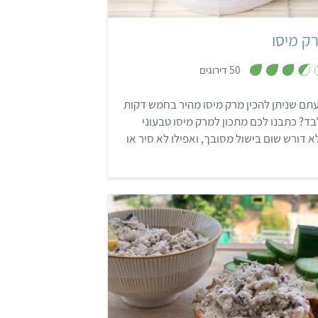
ק מיסו
,
50 דירוגים
3
.
5
תם שניתן להכין מרק מיסו מהיר בחמש דקות
מ
ת
ד? כתבנו לכם מתכון למרק מיסו טבעוני
ו
ך
 דורש שום בישול מסובך, ואפילו לא סיר או
5
יים!
קל
20 דקות
8 מנות