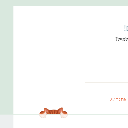
!
מייל?
אתגר 22