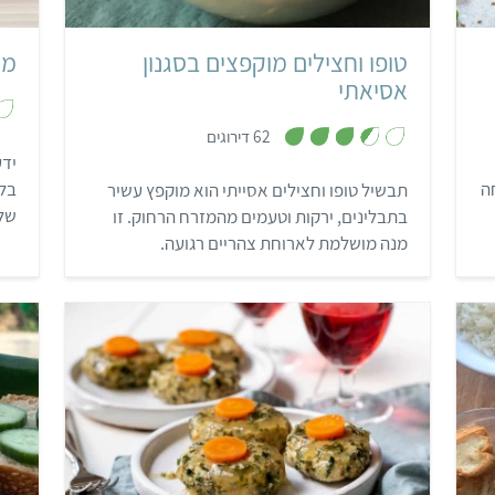
טופו וחצילים מוקפצים בסגנון
מר
אסיאתי
,
62 דירוגים
3
.
ידע
5
ה
בלב
תבשיל טופו וחצילים אסייתי הוא מוקפץ עשיר
מ
ת
שלא
בתבלינים, ירקות וטעמים מהמזרח הרחוק. זו
ו
ך
כיר
מנה מושלמת לארוחת צהריים רגועה.
5
בינוני
3 שעות ו-5 דקות
טאי