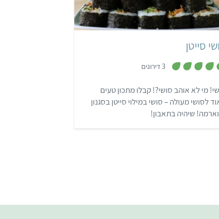
בינוני
יפני
שי סייטן
,
3 דירוגים
4
.
7
י! מי לא אוהב סושי?! קבלו מתכון טעים
מ
ת
ד לסושי מעולה – סושי במילוי סייטן בסגנון
ו
ך
ארמה! שיהיה בתאבון!
5