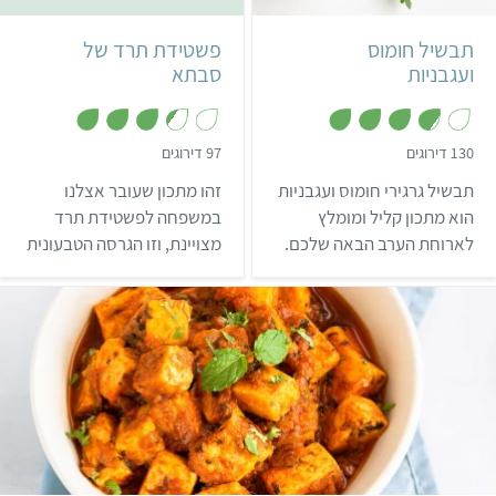
4 מנות
ישראלי
תבנית גדולה
תבשיל חומוס
פשטידת תרד של
דרום אמריקאי
ועגבניות
סבתא
,
,
130 דירוגים
97 דירוגים
3
3
.
.
תבשיל גרגירי חומוס ועגבניות
זהו מתכון שעובר אצלנו
4
8
מ
מ
הוא מתכון קליל ומומלץ
במשפחה לפשטידת תרד
ת
ת
לארוחת הערב הבאה שלכם.
מצויינת, וזו הגרסה הטבעונית
ו
ו
ך
ך
תבשיל חומוס הוא קל ומהיר
למתכון המקורי של סבתא.
5
5
להכנה כמו שקשוקה, והוא
השילוב של הבצק והמילוי
מנחם, מזין ובריא.
פשוט נהדר ויוצר פשטידה
טעימה ומשביעה שמתאימה
לכל ארוחה!
קל
שעה ו-35 דקות
4 מנות
הודי