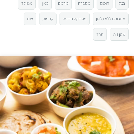
3
בצל
חומוס
כוסברה
כורכום
כמון
מנגולד
2
מתכונים ללא גלוטן
פפריקה חריפה
קטניות
שום
1
שמן זית
תרד