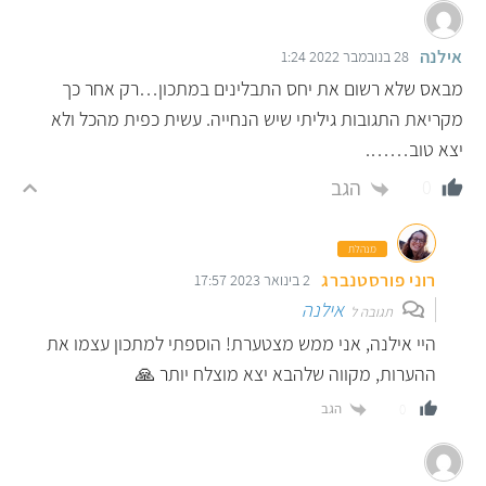
אילנה
28 בנובמבר 2022 1:24
מבאס שלא רשום את יחס התבלינים במתכון…רק אחר כך
מקריאת התגובות גיליתי שיש הנחייה. עשית כפית מהכל ולא
יצא טוב…….
הגב
0
מנהלת
רוני פורסטנברג
2 בינואר 2023 17:57
אילנה
תגובה ל
היי אילנה, אני ממש מצטערת! הוספתי למתכון עצמו את
ההערות, מקווה שלהבא יצא מוצלח יותר 🙏
הגב
0