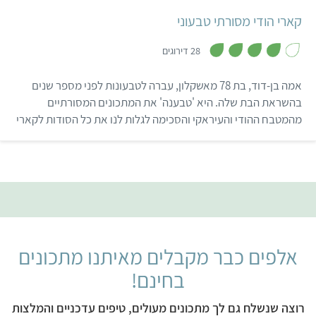
קארי הודי מסורתי טבעוני
,
4
28 דירוגים
.
1
מ
אמה בן-דוד, בת 78 מאשקלון, עברה לטבעונות לפני מספר שנים
ת
ו
בהשראת הבת שלה. היא 'טבענה' את המתכונים המסורתיים
ך
מהמטבח ההודי והעיראקי והסכימה לגלות לנו את כל הסודות לקארי
5
הודי מושלם – וכך זכינו במתכון הזה לקארי הודי מסורתי טבעוני.
אלפים כבר מקבלים מאיתנו מתכונים
בחינם!
רוצה שנשלח גם לך מתכונים מעולים, טיפים עדכניים והמלצות