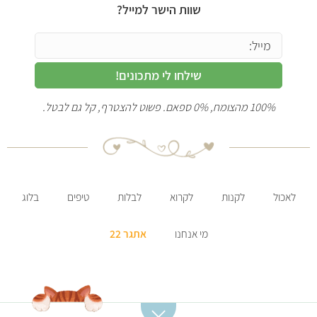
שוות הישר למייל?
שילחו לי מתכונים!
100% מהצומח, 0% ספאם. פשוט להצטרף, קל גם לבטל.
לאכול
לקנות
לקרוא
לבלות
טיפים
בלוג
מי אנחנו
אתגר 22