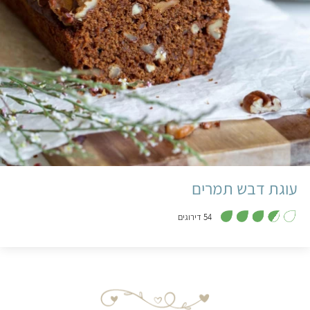
עוגת דבש תמרים
,
3
54 דירוגים
.
6
מ
ת
ו
ך
5