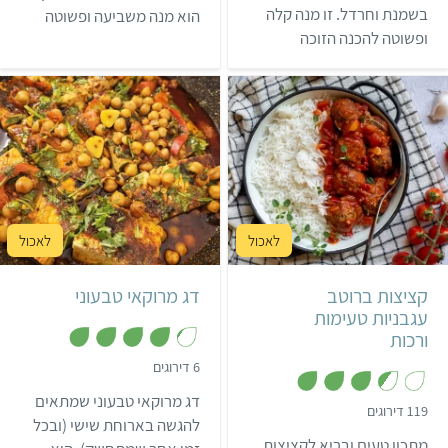
ת
מ
בשמנת וחרדל. זו מנה קלה
הוא מנה משביעה ופשוטה
ו
ת
ך
ופשוטה להכנה הזוכה
ו
להכנה, שתשתלב נהדר
5
ך
לתשבוחות. פרוסות הטופו
בארוחת הצהריים הבאה
5
מושרות במרינדה למשך
שלך.
כשעתיים, נצרבות היטב על
מחבת פסים ומבושלות
ברוטב שמנתי שעשוי מקרם
קוקוס.
בינוני
3 שעות ו-10 דקות
בינוני
4 מנות
25-30 קציצות קטנות
מרוקאי
קציצות ברוטב
דג מרוקאי טבעוני
עגבניות טעימות
ורכות
,
6 דירוגים
4
.
דג מרוקאי טבעוני שמתאים
2
,
119 דירוגים
מ
3
להגשה בארוחת שישי (ובכל
ת
.
מתכון טעים ובריא לקציצות