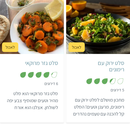
שיתחיל לכם את השנה בצורה
לעוד מגוון מתכונים טעימים
מתוקה ביותר.
ובריאים.
קל
15 דקות
קל
15 דקות
6 מנות קטנות
מרוקאי
סלט ירוק עם
סלט גזר מרוקאי
רימונים
,
6 דירוגים
4
,
5 דירוגים
.
סלט גזר מרוקאי הוא סלט
3
2
.
מתכון מושלם לסלט ירוק עם
מ
מהיר וטעים שמוסיף צבע יפה
4
ת
מ
רימונים, מרענן וטעים! הסלט
לשולחן. אצלנו הוא אורח
ו
ת
ך
קל להכנה עם טעמים נהדרים
ו
קבוע בכל חג ובארוחות
5
ך
שמשתלבים ביחד למנה
השבת.
5
חגיגית שמתאימה לראש