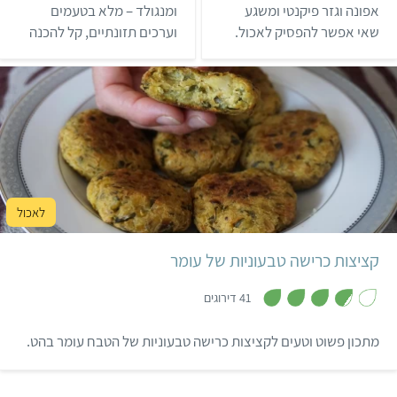
מ
מ
אפונה וגזר פיקנטי ומשגע
ומנגולד – מלא בטעמים
ת
ת
שאי אפשר להפסיק לאכול.
וערכים תזונתיים, קל להכנה
ו
ו
ך
ך
ומשביע.
5
5
בינוני
שעה
25 קציצות
קציצות כרישה טבעוניות של עומר
,
3
41 דירוגים
.
7
מ
מתכון פשוט וטעים לקציצות כרישה טבעוניות של הטבח עומר בהט.
ת
ו
ך
5