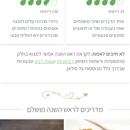
,
,
33 דירוגים
136 דירוגים
3
4
.
.
אחד הדברים שהכי משמחים
כדורי אנרגיה קלים להכנה
7
1
מ
מ
אותי בעבודה שלי זה להמציא
וטעימים במיוחד! התמרים
ת
ת
מתכונים טבעוניים
שבכדורים יהוו תחליף טבעי
ו
ו
ך
ך
שמתאימים גם למי שעושים
לסוכר, ובגלל הסיבים
5
5
את צעדיהם הראשונים
התזונתיים שהם מכילים, הם
לא חייבים לאפות:
לקראת ראש השנה אפשר למצוא בחלק
במטבח. הפעם זו עוגת דבש
לא נוטים לגרום לעלייה
מהמאפיות ורשתות השיווק
דובשניות
ו
עוגות דבש
טבעוניות
טבעונית בחושה בקערה
ברמות הסוכר בדם. אכילת 2-
שבדרך כלל מבוססות על סילאן.
אחת, שהיא קלה להכנה
3 כדורי אנרגיה יכולה להוות
וטעימה לא פחות (אם לא
ארוחת ביניים טעימה ומהנה
יותר) מזו שקונים
ויכולה להתאים גם לחולי
בקונדיטוריה.
סוכרת (כמובן מומלץ
להתייעץ עם הדיאטנית
בהתאם למצבכם הרפואי
מדריכים לראש השנה מושלם
הא…