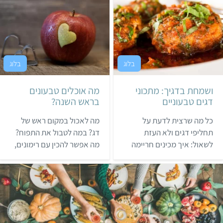
ושמחת בדגיך: מתכוני
מה אוכלים טבעונים
דגים טבעוניים
בראש השנה?
כל מה שרצית לדעת על
מה לאכול במקום ראש של
תחליפי דגים ולא העזת
דג? במה לטבול את התפוח?
לשאול: איך מכינים חריימה
מה אפשר להכין עם רימונים,
הורס? במה כדאי לתבל מנות
תפוחים, סלק ותמרים? כנסו
דג מהצומח? וגם: המון מידע
לטיפים נוספים לראש השנה
על מנות "דגים" טבעוניות
טבעוני.
במסעדות.