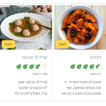
מידית בכל המטבח. זוהי לא
שלפניכם יכול להוות ארוחה
5
5
פנטזיה, אלא מתכון למרק
טעימה ומשביעה בזיל הזול.
דלעת כמו שבחיים לא
הכנתם!
קל
15 דקות
בינוני
שעה ו-10 דקות
10 מנות
יהודי אשכנזי
20 קניידלך
יהודי
צימעס
קניידלך טבעוני
,
,
2 דירוגים
164 דירוגים
3
4
.
.
מתכון לצימעס מסורתי. זו
קניידלך טבעוני שגם
7
5
מ
מ
מנה טעימה ומתוקה, שמי
לא-טבעונים ישתגעו
ת
ת
שמגיע מבית אשכנזי כנראה
עליו. מומלץ להגיש יחד
ו
ו
ך
ך
מכיר היטב. הצימעס משתלב
עם מרק ירקות טעים.
5
5
נהדר עם גולש סייטן על מצע