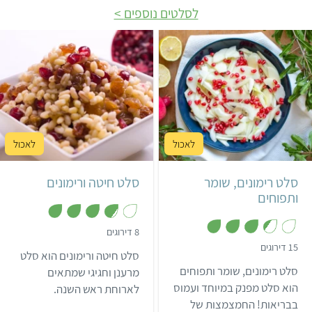
לסלטים נוספים
קל
30 דקות
קל
45 דקות
6 מנות
ישראלי
4 מנות
ישראלי
סלט רימונים, שומר
סלט חיטה ורימונים
ותפוחים
,
8 דירוגים
3
,
15 דירוגים
.
סלט חיטה ורימונים הוא סלט
3
8
.
סלט רימונים, שומר ותפוחים
מ
מרענן וחגיגי שמתאים
4
ת
מ
הוא סלט מפנק במיוחד ועמוס
לארוחת ראש השנה.
ו
ת
ך
בבריאות! החמצמצות של
ו
חמצמצות הרימון משתלבת
5