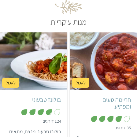
מנות עיקריות
קל
30 דקות
קל
35 דקות
6 מנות
טריפוליטאי
3 מנות
איטלקי
חריימה טעים
בולונז טבעוני
ומפתיע
,
124 דירוגים
3
,
35 דירוגים
.
בולונז טבעוני מנצח, מתאים
3
8
.