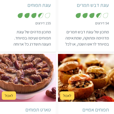
עוגת דבש תמרים
עוגת תפוחים
,
,
54 דירוגים
155 דירוגים
3
3
.
.
מתכון של עוגת דבש תמרים
מתכון מדהים של עוגת
5
6
מ
מ
מדהימה ומתוקה, שמתאימה
תפוחים טעימה במיוחד.
ת
ת
במיוחד לראש השנה, או לכל
העוגה תשדרג כל ארוחה
ו
ו
ך
ך
אירוע אחר שתבחרו. פשוט
לחגיגית, תגרור תגובות
5
5
ללקק את האצבעות!
נלהבות ותגרום לכולם ללקק
את האצבעות – הבטחה
שלנו! רוצים עוד מתכונים
וטיפים? הרשמו בחינם לאתגר
22.
קל
שעה
10 תפוחים
בינוני
שעה ו-5 דקות
תפוחים אפויים
טארט תפוחים