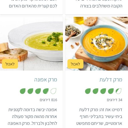
ת
ת
הקובה משתלבים בצורה
לכם קערית מהאדום האדום
ו
ו
ך
ך
מושלמת עם המרק ויוצרים
הזה – ההנאה מובטחת!
5
5
יחד מנה שפשוט אי אפשר
לעמוד בפניה! המתכון
מתאים לארוחות מיוחדות או
סעודות חג עם אורחים ותמיד
גורר תגובות נלהבות!
קל
55 דקות
קל
שעה ו-20 דקות
4 מנות
אמריקאי
8 מנות
מרק דלעת
מרק אפונה
,
,
34 דירוגים
816 דירוגים
3
4
.
.
דמיינו את זה: מרק דלעת
אפונה יבשה בדומה לקטניות
8
3
מ
מ
ביתי עשיר בתבליני חורף
אחרות מהווה מקור מעולה
ת
ת
ארומטיים, שריחם מתפשט
לחלבון ולברזל. מרק האפונה
ו
ו
ך
ך