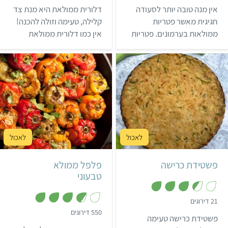
.
.
אין מנה טובה יותר לסעודה
דלורית ממולאת היא מנת צד
7
4
מ
מ
חגיגית מאשר פטריות
קלילה, טעימה וזולה להכנה!
ת
ת
ממולאות בערמונים. פטריות
אין כמו דלורית ממולאת
ו
ו
ך
ך
ממולאות הן מנה ראשונה
בפירות יבשים כדי להתחיל
5
5
טעימה בטירוף שתרשים את
את הארוחה בחיוך.
כל אורחי השולחן ותשתלב
נהדר בכל סעודת חג.
קל
שעה ו-10 דקות
בינוני
שעה ו-20 דקות
6 מנות
6 פלפלים ממולאים
פשטידת כרישה
פלפל ממולא
טבעוני
,
21 דירוגים
3
,
550 דירוגים
.
פשטידת כרישה טעימה
3
5
.