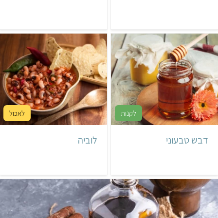
דבש טבעוני
לוביה