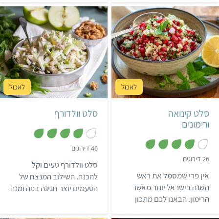
קראנצ'יים ורוטב לסלט חסה
שעשוי משורש סלרי מוחמץ
– והוא פשוט מושלם!
וגזר כבוש. מקובל להגיש את
האפיו לפני ארוחת חגי שלוש
הרגלים. האפיו הוא אופציה
ממש מגניבה ומסוגננת למנת
צד יוצאת מהכלל, שתקשט
קל
15 דקות
קל
10 דקות
בשמחה את שולחן החג
שלכם.
4-6 מנות
4 מנות
אמריקאי
סלט קינואה
סלט וולדורף
ורימונים
,
46 דירוגים
4
,
26 דירוגים
מ
סלט וולדורף טעים וקל
3
ת
.
אין פרי שמסמל את ראש
ו
להכנה. השילוב המנצח של
9
ך
מ
השנה בישראל יותר מאשר
הטעמים יוצר חגיגה בפה ומנה
5
ת
הרימון. הבאנו לכם מתכון
ו
ייחודית שיכולה לשדרג כל
ך
לסלט קינואה ורימונים
ארוחה. הרשמו לאתגר 22
5