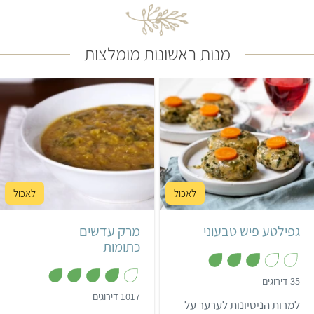
השנה או לכל סעודה אחרת
שרוצים להפוך למיוחדת יותר.
מנות ראשונות מומלצות
בינוני
3 שעות ו-5 דקות
קל
35 דקות
12-16 קציצות
אשכנזי
4 מנות
גפילטע פיש טבעוני
מרק עדשים
כתומות
,
35 דירוגים
3
,
1017 דירוגים
.
למרות הניסיונות לערער על
3
1