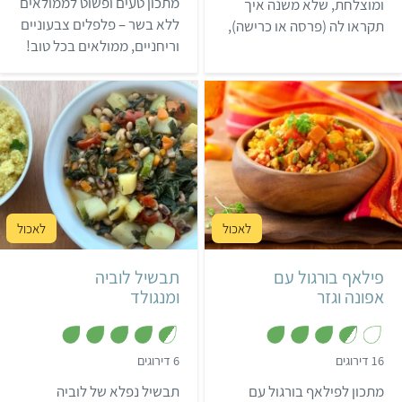
מ
מתכון טעים ופשוט לממולאים
ומוצלחת, שלא משנה איך
7
ת
מ
ללא בשר – פלפלים צבעוניים
תקראו לה (פרסה או כרישה),
ו
ת
ך
וריחניים, ממולאים בכל טוב!
תגרוף מחמאות בכל ארוחה!
ו
5
ך
פלפלים ממולאים הם מנה
5
שתמיד זוכה למחמאות
ומושלמת לאירוח, לארוחות
מיוחדות או סתם כשמתחשק
לגוון.
קל
שעה ו-5 דקות
קל
50 דקות
8 מנות
פילאף בורגול עם
תבשיל לוביה
אפונה וגזר
ומנגולד
,
,
16 דירוגים
6 דירוגים
4
3
.
.
מתכון לפילאף בורגול עם
תבשיל נפלא של לוביה
5
6