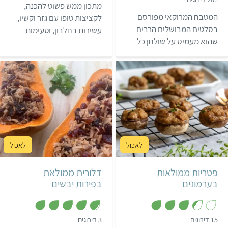
.
מתכון ממש פשוט להכנה,
3
6
.
המטבח המרוקאי מפורסם
מ
לקציצות טופו עם גזר וקשיו,
9
ת
מ
בסלטים המבושלים הרבים
עשירות בחלבון, וטעימות
ו
ת
ך
שהוא מעמיס על שולחן כל
ו
מאוד. אז למה אתם מחכים?
5
ך
סעודה. על שולחן ארוחות
5
הפסח המרוקאי ניתן
בדרך-כלל למצוא סלט
מבושל אופייני לעונת האביב:
סלט עלי סלק (עלי מנגולד)
טעים להפליא. היום, אפשר
למצוא בישראל לאורך כל
קל
40 דקות
קל
שעה ו-10 דקות
השנה עלי מנגולד בסופרים,
כך שאצל רבים, סלט עלי סלק
18 פטריות
2 סירות דלורית
הפך למנה קבועה בכל ארוחה
פטריות ממולאות
דלורית ממולאת
…
בערמונים
בפירות יבשים
,
,
15 דירוגים
3 דירוגים
4
3