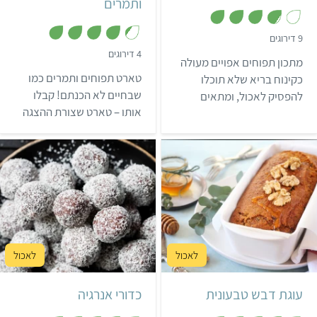
ותמרים
,
9 דירוגים
3
,
4 דירוגים
.
מתכון תפוחים אפויים מעולה
4
8
.
מ
טארט תפוחים ותמרים כמו
כקינוח בריא שלא תוכלו
3
ת
מ
שבחיים לא הכנתם! קבלו
להפסיק לאכול, ומתאים
ו
ת
ך
אותו – טארט שצורת ההצגה
מאוד גם לארוחת ראש השנה
ו
5
ך
הויזואלית שלו מרשימה כמעט
או לסעודת ט"ו בשבט.
5
כמו טעמו החלומי.
מדהים כמה קל להכין תפוחי
עץ אפויים שיקשטו כל שולחן
וימתיקו כל חג.
קל
55 דקות
קל
20 דקות
אינגליש קייק
25 כדורים
עוגת דבש טבעונית
כדורי אנרגיה