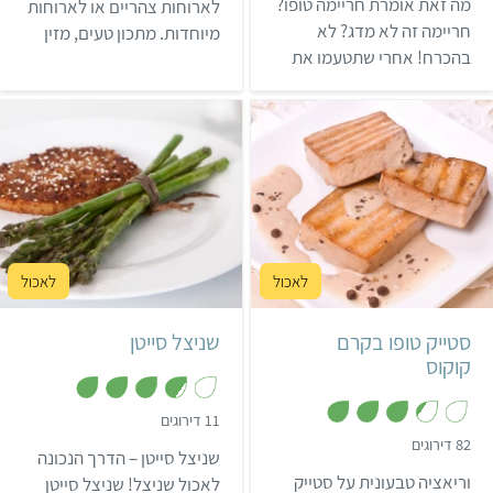
מה זאת אומרת חריימה טופו?
מ
לארוחות צהריים או לארוחות
9
ת
מ
חריימה זה לא מדג? לא
מיוחדות. מתכון טעים, מזין
ו
ת
ך
בהכרח! אחרי שתטעמו את
ו
ומשביע שאפילו ילדים
5
ך
המנה הזו לא תצטרכו שום דג
בררנים אוהבים!
5
😉 הבאנו לכם מתכון
לחריימה טעים ומקורי,
שימלא את כל הבית בריחות
מדהימים ובזכרונות מהבית
של סבתא.
קל
25 דקות
קל
40 דקות
2 מנות
6 שניצלים
סטייק טופו בקרם
שניצל סייטן
קוקוס
,
11 דירוגים
3
,
82 דירוגים
.
שניצל סייטן – הדרך הנכונה
3
7
.
וריאציה טבעונית על סטייק
מ
לאכול שניצל! שניצל סייטן
3