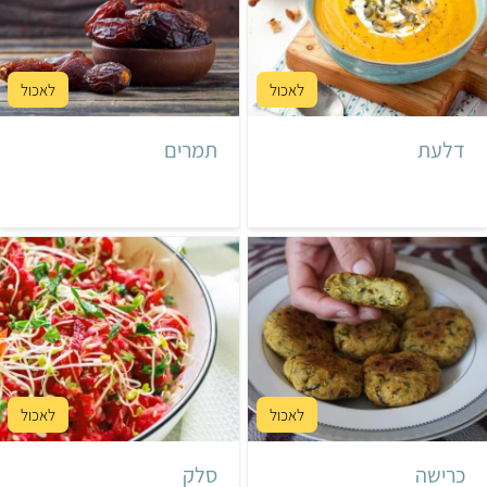
דלעת
תמרים
כרישה
סלק