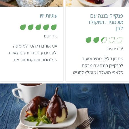
8 פנקייקים גדולים
טוניסאי
פנקייק בננה עם
עוגיות יויו
אוכמניות ושוקולד
לבן
,
3 דירוגים
5
מ
אני אוהבת להכין למימונה
ת
,
16 דירוגים
ו
2
ולפורים עוגיות יויו טוניסאיות
ך
.
מתכון קליל, מהיר וטעים
שמנמנות ומתקתקות. את
5
5
מ
לפנקייק בננה עם מרקם
העוגיות אני מכינה מהמתכון
ת
פלאפי מושלם! מומלץ להגיש
ו
המשפחתי שעשיתי בו שינוי
ך
עם מייפל, אוכמניות ושוקולד
אחד, כשבחרתי להוציא ממנו
5
צ'יפס לבן!
את הביצים. באופן מסורתי
העוגיות הן בלי מוצרי חלב.
וכמו שתכף תראו, פשוט
וטעים להכין אותו בגרסה
הטבעונית.
קל