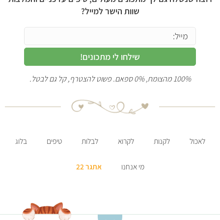
שוות הישר למייל?
שילחו לי מתכונים!
100% מהצומח, 0% ספאם. פשוט להצטרף, קל גם לבטל.
לאכול
לקנות
לקרוא
לבלות
טיפים
בלוג
מי אנחנו
אתגר 22