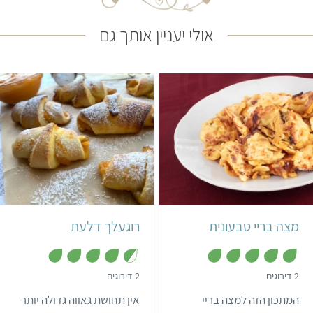
אולי יעניין אותך גם
קל
20 דקות
בינוני
40 דקות
מנה אחת
יהודי
24 רוגעלך
יהודי אשכנזי
מצה בריי טבעונית
רוגעלך דלעת
,
,
2 דירוגים
2 דירוגים
4
5
מ
.
המתכון הזה למצה בריי
אין תחושת גאווה גדולה יותר
ת
5