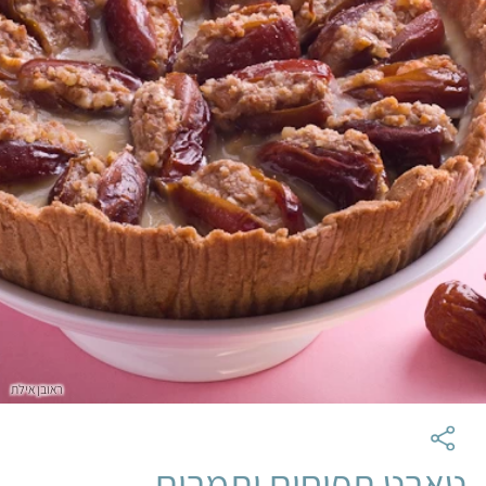
ראובן אילת
טארט תפוחים ותמרים