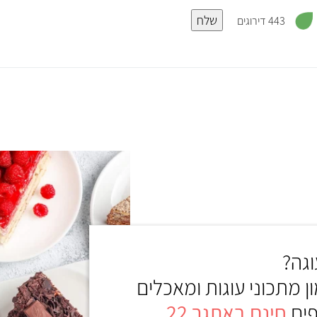
,
שלח
3
443 דירוגים
.
8
מ
ת
ו
ך
5
גה?
ון מתכוני עוגות ומאכלים
פים
חינם באתגר 22
.