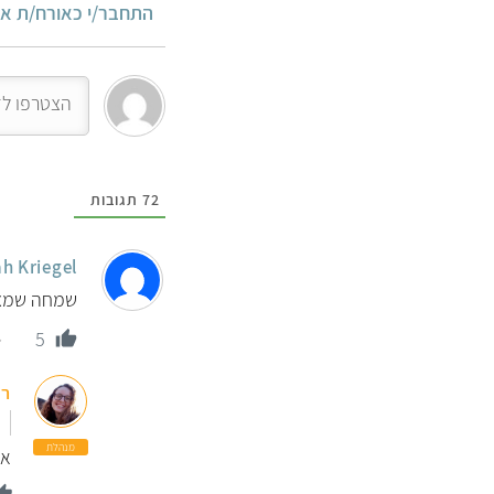
התחבר/י כאורח/ת או
72
תגובות
h Kriegel
שמחה שמצאת
5
רו
מנהלת
אי