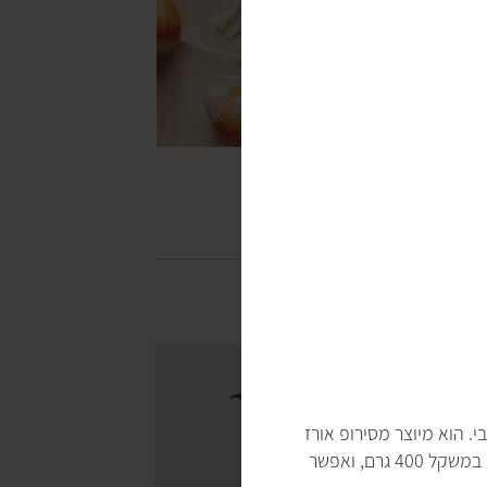
ולטימטיבי. הוא מיוצר מסירופ אורז
מלא בתוספת נקטר אגבה ומייפל, והוא לא מכיל חומרים משמרים. הדבש נמכר בבקבוקים לחיצים במשקל 400 גרם, ואפשר