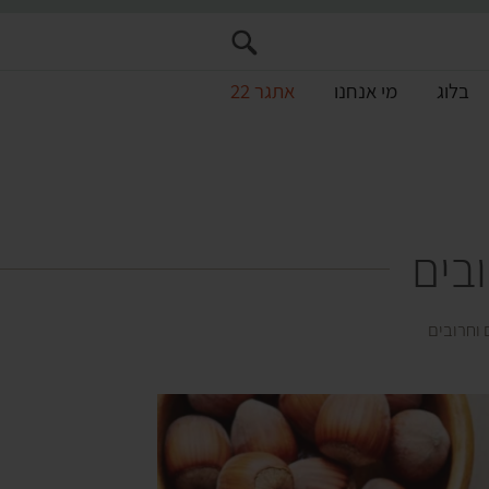
בלוג
מי אנחנו
אתגר 22
בים
וחרובים