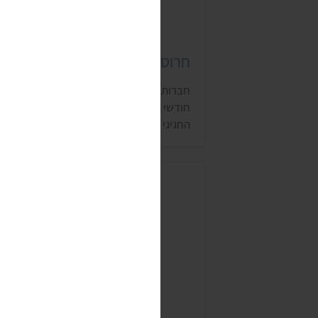
חרוסת טבעונית
חברות רבות מוכרות חרוסת טבעונית במהלך 
חודשי השנה. ולמי שרוצה להכין את הממרח
החגיגי לבד, אנחנו ממליצים על המתכון לחר
עם אגוזים, תפוחי עץ וקינמון.