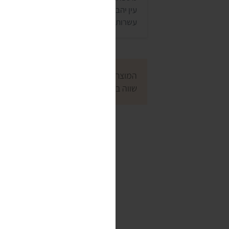
עין יהב שבערבה. במשפחה מתמחים כבר
עשרות שנים במיון ואריזת תמרים .
המוצרים נבדקו לפני הכנסתם לאתר, אבל כ
שווה במיוחד שחסר לנו? נשמח לשמוע עליו
התחבר/י כאורח/ת א