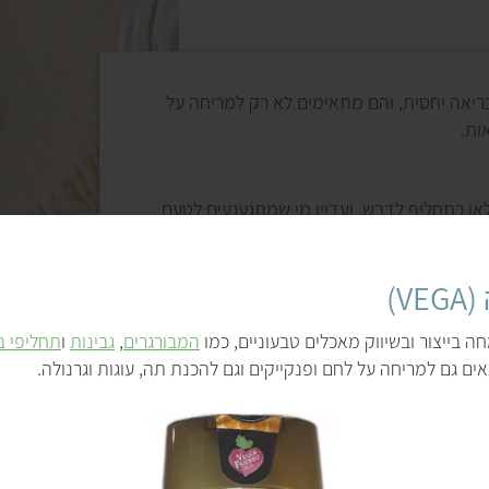
ממרחי תמרים וח
יאה יחסית, והם מתאימים לא רק למריחה על
ות.
ממרחי תמרים וחרובים
כשמתחשק משהו מתוק 
ולמילוי מאפים (בעיקר 
ן כתחליף לדבש, ועדיין מי שמתגעגעים לטעם
הדבש הטבעוני
המעולה של וגה. תוכלו
ממרח תמרים הוא גם ת
את הדבש ב-wanna be בכל סוגי המנות והמתכונים: לטבול בו תפוח עץ בראש
מתקשים להפוך תמרים
V)
 רוטב ויניגרט לסלט, למרוח אותו על פנקייקים
מבחר ממרחי התמרים ו
אגוזי לוז
, מספר סוגים
 בייצור ובשיווק מאכלים טבעוניים, כמו
המבורגרים
,
גבינות
ו
תחליפי ב
תר בעזרת תוספות כמו ג'ינג'ר וקליפות תפוז
נוספת היא להכין
ממרח
ם גם למריחה על לחם ופנקייקים וגם להכנת תה, עוגות וגרנולה.
טה, רוזמרין וגרידת לימון.
ה