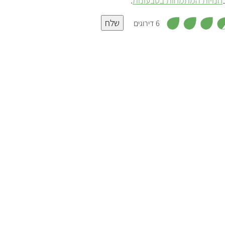
חנויות המתמחות בטבעונות
.
שלח
6 דירוגים
דבש טבעוני סקיני (SKINNY)
ד
חברת סקיני הוקמה בשנת 2018 מתוך כוונה
מ
לייצר מזונות דלי קלוריות שמתאימים
"
י
לסוכרתיים. אחד מהמוצרים של החברה הוא
ט
קים
דבש טבעוני בשם בי פרי, שנמכר בעיקר בחנויות
ספורט.