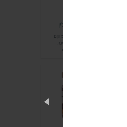
מרחי שוקולד-סילאן משק לין
שק לין הוא משק בוטיק משפחתי, שממוקם
כפר ביל"ו ומייצר מבחר סוגים של טחינה,
טבים וממרחים. למשק יש מגוון מוצרים
בעוניים, שרובם מסומנים בתו ויגן פרנדלי
נמכרים לרוב בחנויות טבע ובחנות האינטרנטית
ל העסק.