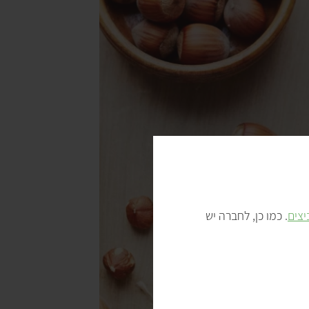
רובים
 נחשבים על ידי רבים כאופציה עדיפה על ממרח שוקולד
על הלחם. הם מתאימים גם להכנת קינוחים כמו עוגות ומוסים
אוזני המן).
וספת מעולה לשייק או לסמודי, כי הרבה בלנדרים ביתיים
 טריים לממרח חלק שמתערבב באופן אחיד עם יתר הרכיבים.
החרובים הטבעוניים כולל, בין היתר,
ממרחי תמרים וחרובים עם
 של
חרוסת טבעונית
ו
ממרח סילאן, שוקולד ואגוזי לוז
. אופציה
יצים
. כמו כן, לחברה יש
 חרובים ביתי
.