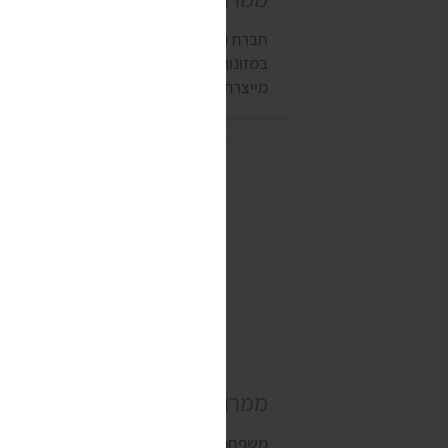
חברת מיה נוסדה ב-1982, והיא מתמחה
במזונות בכשרות בד"ץ. חלק מהמוצרים שמי
מייצרת נמכרים למותגים פרטיים מישראל
ומחו"ל. בין מוצרי החברה הטבעוניים אפשר
למצוא שוקולד צ'יפס, סוכריות וממרח תמרים
ממרח תמרים צור עין יהב
משפחת צור היא משפחת חקלאים שגרה במו