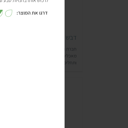
לרכוש אותו בחנויות טבע וב
דרגו את המוצר:
דבש טבעוני וגה (VEGA)
חברת וגה הישראלית מתמחה בייצור ובשיווק
מאכלים טבעוניים, כמו המבורגרים, גבינות
ותחליפי ביצים. כמו כן, לחברה יש דבש טבעונ
משובח, שמתאים גם למריחה על לחם ופנקיי
וגם להכנת תה, עוגות וגרנולה.