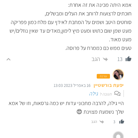
אמא היתה מכינה את זה אחרת:
חוכתים לרצועות לרוחב את העלים ומבשלים,
סוחטים היטב ושמים על המחבת לאידןי עם מלח כמון פפריקה
מעט שמן שום כתוש ומעט מיץ לימון,מאדים עד שאין נוזלים/יש
מעט מאוד.
טעים ממש כם כממרח על פרוסה.
הגב
13
עורכת
יפעת בורשטיין
16 באפריל 2023 13:03
גילה
תגובה ל
היי גילה, להרבה מתכוני עדות יש כמה גרסאות, וזו של אמא
שלך נשמעת מצוינת 😍
הגב
3