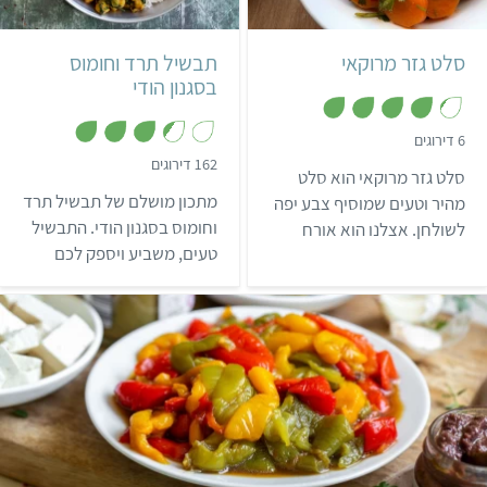
6 מנות קטנות
מרוקאי
12 שעות ו-45 דקות
סלט גזר מרוקאי
תבשיל תרד וחומוס
4 מנות
הודי
בסגנון הודי
,
6 דירוגים
4
,
162 דירוגים
.
סלט גזר מרוקאי הוא סלט
3
2
.
מ
מתכון מושלם של תבשיל תרד
מהיר וטעים שמוסיף צבע יפה
4
ת
מ
וחומוס בסגנון הודי. התבשיל
לשולחן. אצלנו הוא אורח
ו
ת
ך
טעים, משביע ויספק לכם
קבוע בכל חג ובארוחות
ו
5
ך
ארוחה מאוזנת ומלאת חלבון!
השבת.
5
קל
שעה ו-15 דקות
6-8 מנות