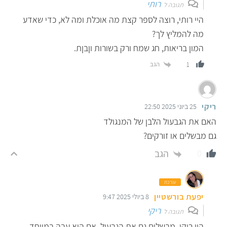
רותי
תגובה ל
היי רותי, רוצה לספר קצת מה אוכלת ומה לא, כדי שאדע
מה להמליץ לך?
המון בריאות, חג שמח ורק בשורות וןבןת.
הגב
1
ריקי
25 ביוני 2025 22:50
האם את הגבעול הלבן של המנגולד
גם מבשלים או זורקים?
הגב
0
עורכת
יפעת בורשטיין
8 ביולי 2025 9:47
ריקי
תגובה ל
היי ריקי, מבשלים גם את הגבעול. אם הוא עבה במיוחד,