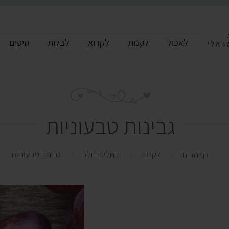
לאכול
לקנות
לקרוא
לבלות
טיפים
גבינות טבעוניות
דף הבית
לקנות
תחליפי חלב
גבינות טבעוניות