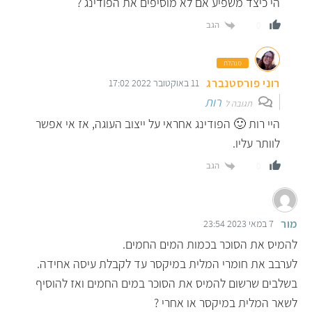
הי כיצד משפיע אם לא מוסיפים את הפודינג ?
הגב
0
מנהלת
רוני פורסטנברג
11 באוקטובר 2022 17:02
רות
תגובה ל
היי רות 🙂 הפודינג אחראי על ייצוב העוגה, אז אי אפשר
לוותר עליו.
הגב
0
מור
7 במאי 2023 23:54
להמיס את הסוכר בכמות המים החמים.
לערבב את חומרי המלית במיקסר עד לקבלת עיסה אחידה.
בשלבים שרשום להמיס את הסוכר במים החמים ואז להוסיף
לשאר המלית במיקסר או אחרי ?