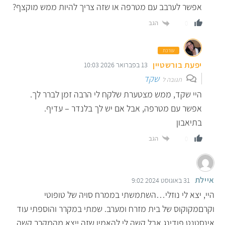
אפשר לערבב עם מטרפה או שזה צריך להיות ממש מוקצף?
הגב
0
עורכת
יפעת בורשטיין
13 בפברואר 2026 10:03
שקד
תגובה ל
היי שקד, ממש מצטערת שלקח לי הרבה זמן לברר לך.
אפשר עם מטרפה, אבל אם יש לך בלנדר – עדיף.
בתיאבון
הגב
0
איילת
31 באוגוסט 2024 9:02
היי, יצא לי נוזלי…השתמשתי בממרח סויה של טופוטי
וקרםמקוקוס של בית מזרח ומערב. שמתי במקרר והוספתי עוד
אינסטנט פודינג אבל קשה לי להאמין שזה ייצא מהמקרר קשה