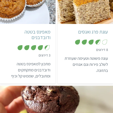
קל
50 דקות
קל
12 מאפינס
עוגת פרג ואגסים
מאפינס בטטה
ודובדבנים
,
8 דירוגים
3
,
3 דירוגים
.
עוגה פשוטה וטעימה שעוזרת
4
6
.
מ
מתכון למאפינס בטטה
לשלב פירות וגם אגוזים
3
ת
מ
ודובדבנים מתקתקים
בתזונה.
ו
ת
ך
ומתובלים, שממש קל וכיף
ו
5
ך
להכין.
5