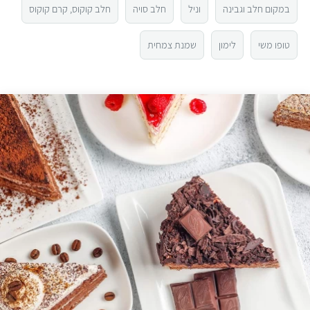
5
במקום חלב וגבינה
וניל
חלב סויה
חלב קוקוס, קרם קוקוס
3
טופו משי
לימון
שמנת צמחית
2
1