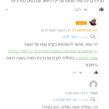
חבילת גבינת סויה טופוטי ועדיין להישאר עם בסיס הפירורים?
הגב
0
מנהלת
רוני פורסטנברג
8 בדצמבר 2020 16:37
נופר פלח
תגובה ל
היי נופר, אפשר להשתמש בקרם קשיו של העוגה
https://veg.co.il/recipes/cakes/cashew-strawberry-
cream-cake/
כתחליף לקרם עם גבינת הסויה בעוגה הזאת.
בתאבון!
הגב
0
נעמי
3 ביוני 2022 11:49
רוני פורסטנברג
תגובה ל
היי, המלית יצאה נוזלית, היא בסדר?