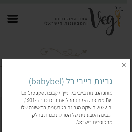
×
גבינות טבעוניות
גבינת בייבי בל (babybel)
דף הבית
לקנות
תחליפי חלב
גבינות טבעוניות
מותג הגבינות בייבי בל שייך לקבוצת Le Groupe
Bel מצרפת. המותג החל את דרכו כבר ב-1931,
וב-2022 הושקה הגבינה הטבעונית הראשונה שלו.
הגבינה הטבעונית של המותג נמכרת בחלק
מהסופרים בישראל.