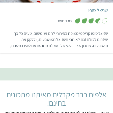
שניצל טופו
,
3
88 דירוגים
.
7
מ
שניצל טופו קריספי מצופה בפירורי לחם ושומשום, טעים כל כך
ת
ו
שיגרום לכולם (גם לאוהבי השניצל המושבעים!) ללקק את
ך
האצבעות. מתכון מצויין למי שלראשונה מתנסה עם טופו במטבח,
5
המתכון אהוב גם על ילדים, מלא בחלבון ופשוט להכנה. רק צריך
להיזהר לא לגמור את הכל מיד כשמוכן 😉…
אלפים כבר מקבלים מאיתנו מתכונים
בחינם!
רוצה שנשלח גם לך מתכונים מעולים, טיפים עדכניים והמלצות