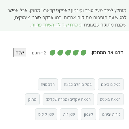
מומלץ לפזר מעל סוכר וקינמון לאפקט קראנץ' מתוק. אבל אפשר
להגיש עם תוספות מתוקות אחרות, כמו אבקת סוכר, צימוקים,
שמנת מתוקה טבעונית ו
ממרח שוקולד השחר פרווה
.
,
דרגו את המתכון:
שלח
2 דירוגים
5
מ
5
ת
ו
ך
5
4
במקום ביצים
במקום חלב וגבינה
חלב סויה
3
חמאת בוטנים
חמאת שקדים (ממרח שקדים)
מתוק
2
פירות יבשים
קינמון
שמן זית
שמן קוקוס
1