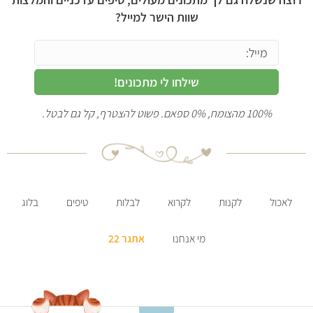
שוות הישר למייל?
שילחו לי מתכונים!
100% מהצומח, 0% ספאם. פשוט להצטרף, קל גם לבטל.
לאכול
לקנות
לקרוא
לבלות
טיפים
בלוג
מי אנחנו
אתגר 22