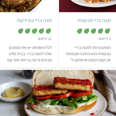
מנה אחת
יהודי
כ-15 לביבות
יהודי
מצה בריי טבעונית
מצה בריי עם ירקות
,
,
2 דירוגים
11 דירוגים
5
5
מ
מ
המתכון הזה למצה בריי
לכל משפחה יש את המתכון
ת
ת
ו
ו
טבעונית הוא הסיבה שבפסח
שלה למצה בריי. בבית שלנו
ך
ך
אני קונה מצות שיספיקו לי
מכינים גרסה בריאה יותר עם
5
5
לכל השנה… זו הכמות שאני
ירקות וקמח עדשים עשיר
מכינה כשאני אוכלת לבד,
בחלבונים – ומקבלים לביבות
ואם חבר או חברה אוכלים
טבעוניות, עגלגלות, טעימות
איתי – אני פשוט מכפילה את
וכשרות לאוכלי קטניות.
הכמות.
קל
שעה ו-30 דקות
6-8 פרוסות