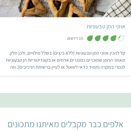
קל
30 דקות
30 אוזני המן
יהודי
אוזני המן טבעוניות
,
4
10 דירוגים
.
2
מ
קל להכין אוזני המן טבעוניות (ללא ביצים) בשלל מילויים, ולכן חלק
ת
ו
מאוזני ההמן שמוכרים כמוצרים ארוזים או בקונדיטוריות הן טבעוניות
ך
לגמרי במקרה (תמיד כדאי לשאול או לעיין ברשימת הרכיבים). וזה
5
עוד לא הכל – גם משלוחי מנות תוכלו למלא בקלות בחטיפים
וממתקים טבעוניים. פורים שמח 🙂
אלפים כבר מקבלים מאיתנו מתכונים