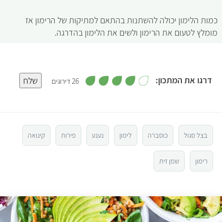
כמות הלימון יכולה להשתנות בהתאם למתיקות של הרימון אז
מומלץ לטעום את הרימון ולשים את הלימון בהדרגה.
,
דרגו את המתכון:
שלח
26 דירוגים
3
.
5
9
מ
ת
ו
4
ך
5
בצל סגול
כוסברה
לימון
נענע
פירות
קינואה
3
רימון
שמן זית
2
1