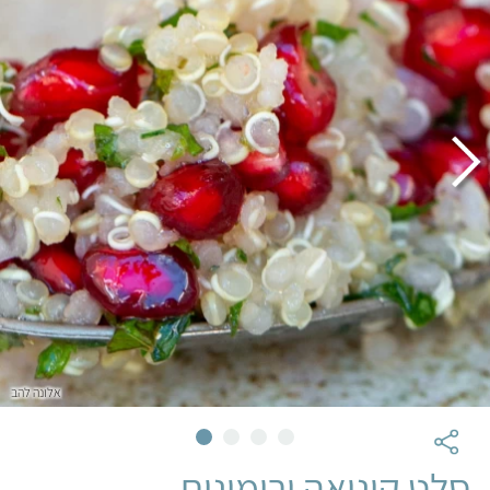
אלונה להב
סלט קינואה ורימונים