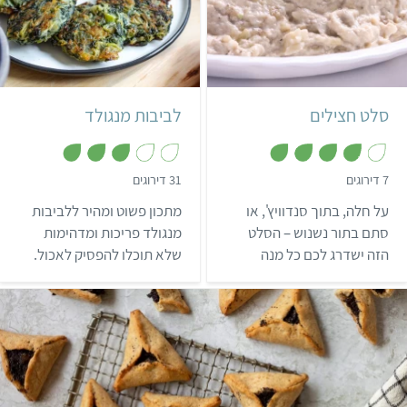
קל
25 דקות
קל
10 לביבות
סלט חצילים
לביבות מנגולד
,
,
7 דירוגים
31 דירוגים
3
3
.
.
על חלה, בתוך סנדוויץ', או
מתכון פשוט ומהיר ללביבות
1
9
מ
מ
סתם בתור נשנוש – הסלט
מנגולד פריכות ומדהימות
ת
ת
הזה ישדרג לכם כל מנה
שלא תוכלו להפסיק לאכול.
ו
ו
ך
ך
וארוחה.
אלו לביבות שירשימו את
5
5
האורחים שלכם, וישתלבו
נהדר עם כל מטבל מלוח.