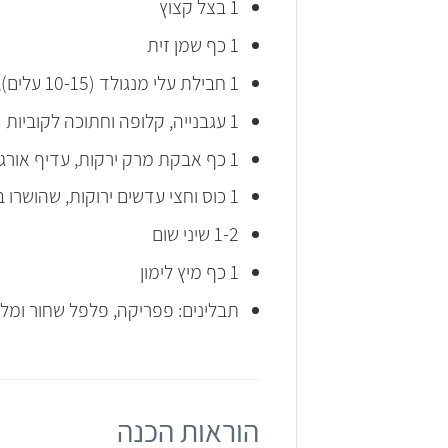
1 בצל קצוץ
1 כף שמן זית
1 חבילת עלי מנגולד (10-15 עלים), שטופים היטב וקצוצים גס
1 עגבנייה, קלופה וחתוכה לקוביות
1 כף אבקת מרק ירקות, עדיף אורגנית (לא חובה)
1 כוס וחצי עדשים ירוקות, שהושרו במים במשך מספר שעות
1-2 שיני שום
1 כף מיץ לימון
תבלינים: פפריקה, פלפל שחור ומל
הוראות הכנה