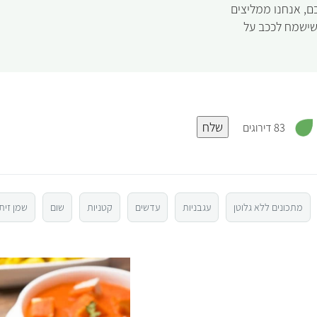
ם, אנחנו ממליצים
ישמח לככב על
,
שלח
3
83 דירוגים
.
3
מ
ת
ו
ך
5
מתכונים ללא גלוטן
עגבניות
עדשים
קטניות
שום
שמן זית