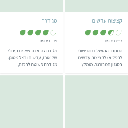
לאתגר 22.
7 קציצות
4 מנות
ים תיכוני
קציצות עדשים
מג'דרה
,
,
657 דירוגים
139 דירוגים
3
3
.
.
המתכון המושלם (והפשוט
מג'דרה היא תבשיל ים תיכוני
9
6
מ
מ
להפליא) לקציצות עדשים
של אורז, עדשים ובצל מטוגן.
ת
ת
בסגנון המבורגר. מומלץ
מג'דרה פשוטה להכנה,
ו
ו
ך
ך
במיוחד להגיש בלחמניית
טעימה מאוד, ועשירה
5
5
המבורגר, עם רטבים וירקות
בערכים תזונתיים. השילוב בין
טריים.
העדשים לדגנים יוצר ארוחה
עשירה ומאוזנת עם הרבה
חלבון בריא מהצומח.
בינוני
3 שעות ו-10 דקות
קל
55 דקות
הודי