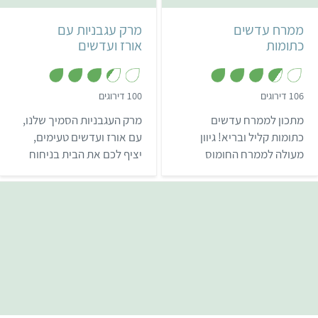
500 גרם
ממרח עדשים
מרק עגבניות עם
כתומות
אורז ועדשים
,
,
106 דירוגים
100 דירוגים
3
3
.
.
מתכון לממרח עדשים
מרק העגבניות הסמיך שלנו,
4
7
מ
מ
כתומות קליל ובריא! גיוון
עם אורז ועדשים טעימים,
ת
ת
מעולה לממרח החומוס
יציף לכם את הבית בניחוח
ו
ו
ך
ך
המוכר ומנה טעימה בפני
משגע. מתכון פשוט, משביע
5
5
עצמה!
ומנחם – שמתאים לא רק
לחורף.
קל
שעה ו-50 דקות
4 מנות