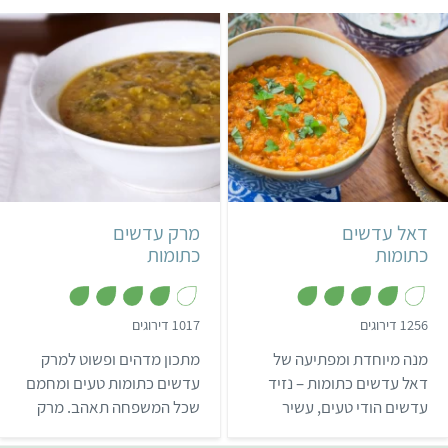
קל
35 דקות
קל
30 דקות
הודי
4 מנות
דאל עדשים
מרק עדשים
כתומות
כתומות
,
,
1256 דירוגים
1017 דירוגים
3
4
מ
.
מנה מיוחדת ומפתיעה של
מתכון מדהים ופשוט למרק
ת
9
ו
מ
דאל עדשים כתומות – נזיד
עדשים כתומות טעים ומחמם
ך
ת
עדשים הודי טעים, עשיר
שכל המשפחה תאהב. מרק
5
ו
ך
בברזל ובחלבון ומצוין
עדשים מהווה ארוחה
5