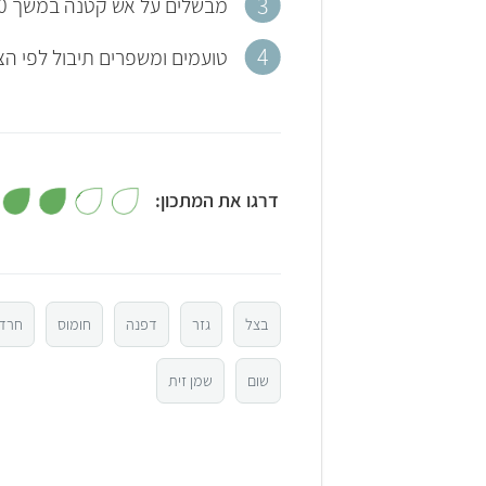
מבשלים על אש קטנה במשך 20 דקות, מוסיפים את הפטרוזיליה, מיץ הלימון ורוטב הסויה ומבשלים 5 דקות נוספות.
טועמים ומשפרים תיבול לפי הצ
דרגו את המתכון:
5
4
בצל
גזר
דפנה
חומוס
חרד
3
שום
שמן זית
2
1