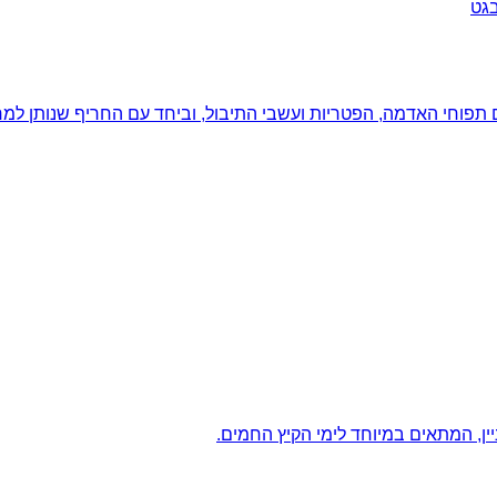
ם תפוחי האדמה, הפטריות ועשבי התיבול, וביחד עם החריף שנותן למר
ין, המתאים במיוחד לימי הקיץ החמים.