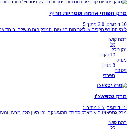
מרק תפוחי אדמה ופטריות חריף
10 דירוגים
, 2.8 מתוך 5
לימי החורף הקרים או לארוחות חגיגיות, המרק הזה מושלם. ביחד ע
רמת קושי
קל
זמן כולל
10 דקות
מנות
3 מנות
מטבח
ספרדי
מרק גספאצ'ו
15 דירוגים
, 3.5 מתוך 5
מרק גספאצ'ו הוא מאכל ספרדי המוגש קר. זהו מעין סלט מרענן ומעני
רמת קושי
קל