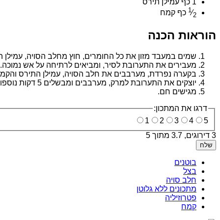
1 כף עמילן תירס
1
⁄
כף קמח
2
הוראות הכנה
שמים במעבד מזון את כל החומרים, חוץ מחלב הסויה, עמילן 
מעבירים את התערובת לסיר, ומביאים לרתיחה על אש נמוכה.
בקערה נפרדת, מערבבים את חלב הסויה, עמילן התירס והקמ
יוצקים את התערובת למרק, מערבבים ומבשלים 5 דקות נוספות.
מגישים חם.
דרגו את המתכון:
1
2
3
4
5
3 דירוגים
, 3.7 מתוך 5
שלח
בוטנים
בצל
חלב סויה
מתכונים ללא גלוטן
פטרוזיליה
קמח