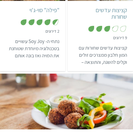
קציצות עדשים
"פילה" סוי-ג'וי
שחורות
,
2 דירוגים
4
,
9 דירוגים
.
נתחי ה- Soy Joy עשויים
3
5
.
קציצות עדשים שחורות עם
מ
בטכנולוגיה מיוחדת שטוחנת
2
ת
מ
המון חלבון ממצרכים זולים
את הסויה ואז בונה אותם
ו
ת
ך
וקלים להשגה, והתוצאה –
ו
בשכבות, מה שגורם להם
5
ך
טעימה במיוחד!
להיות עסיסיים וסופגי טעמים
5
במיוחד. הנתחים מורכבים
מ-100% סויה ללא תוספים,
מכילים 50% חלבון למוצר
יבש ומהווים בסיס מזין
ומשביע למנות רבות. הם
מצוינים כשניצלים, נגאטס,
קל
ישראלי
נתחים ברוטב חמוץ מתוק,
מוקפצים, שווארמה, סטייק,