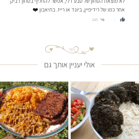
לא מוצאת הטחון של טבע דלי, אפשר להחליף בטחון דביק
אחר כמו של רידיפיין, ביונד או רייז. בתיאבון ❤️
הגב
0
אולי יעניין אותך גם
קל
שעה ו-20 דקות
קל
שעה ו-30 דקות
22 קציצות בינוניות
4 מנות