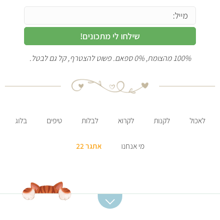
שילחו לי מתכונים!
100% מהצומח, 0% ספאם. פשוט להצטרף, קל גם לבטל.
לאכול
לקנות
לקרוא
לבלות
טיפים
בלוג
מי אנחנו
אתגר 22