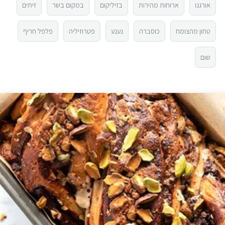
5
אורגנו
ארוחות מהירות
בזיליקום
במקום בשר
זיתים
3
טחון מהצומח
כוסברה
נענע
פטרוזיליה
פלפל חריף
2
שום
1