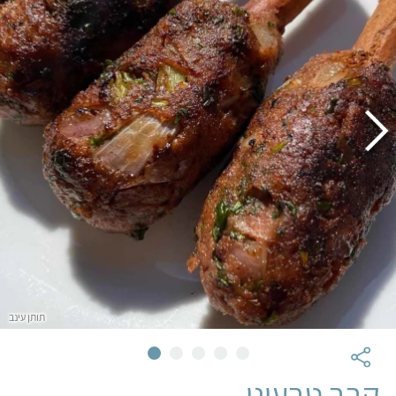
תותן עינב
קבב טבעוני