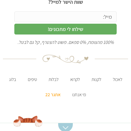
שוות הישר למייל?
שילחו לי מתכונים!
100% מהצומח, 0% ספאם. פשוט להצטרף, קל גם לבטל.
לאכול
לקנות
לקרוא
לבלות
טיפים
בלוג
מי אנחנו
אתגר 22