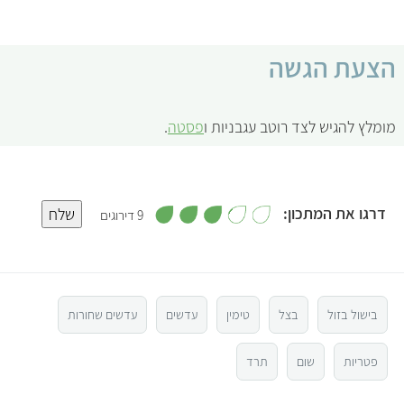
הצעת הגשה
מומלץ להגיש לצד רוטב עגבניות ו
פסטה
.
,
דרגו את המתכון:
שלח
9 דירוגים
3
.
5
2
מ
ת
ו
4
ך
5
בישול בזול
בצל
טימין
עדשים
עדשים שחורות
3
פטריות
שום
תרד
2