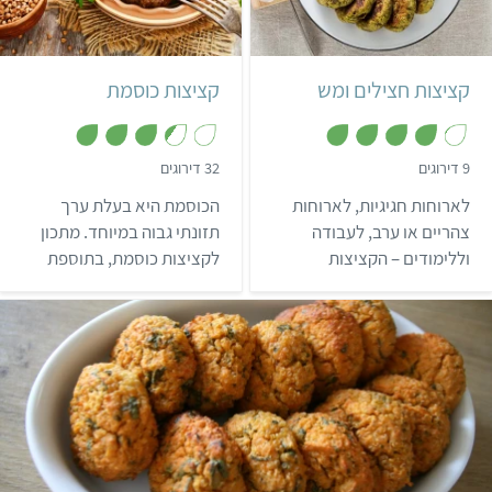
קל
8 קציצות
קציצות חצילים ומש
קציצות כוסמת
,
,
9 דירוגים
32 דירוגים
3
4
.
.
לארוחות חגיגיות, לארוחות
הכוסמת היא בעלת ערך
4
1
מ
מ
צהריים או ערב, לעבודה
תזונתי גבוה במיוחד. מתכון
ת
ת
וללימודים – הקציצות
לקציצות כוסמת, בתוספת
ו
ו
ך
ך
מתאימות ויושבות תמיד בול!
בצל ירוק, פטרוזיליה וגרעיני
5
5
חמניה.
קל
שעה ו-15 דקות
11 לביבות