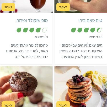
קל
4 מנות
14 טים טאם
אמריקאי
טים טאם ביתי
מוס שוקולד ופירות
,
,
10 דירוגים
13 דירוגים
4
4
.
.
טים טאם (או טים טם) טבעוני
מתכון לקינוח מתוק וטעים
1
4
מ
מ
הוא קינוח פשוט להכנה ומפנק
מאוד, לסגור ארוחה, או סתם
ת
ת
במיוחד. ניתן להכין אותו עם
להתפנק בסופו של יום.
ו
ו
ך
ך
עוגיות ביתיות מלבניות, או
בתאבון!
5
5
להשתמש בעוגיות לוטוס
קנויות.
קל
55 דקות
קל
40 דקות