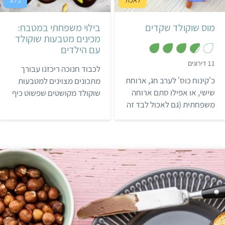
מוס שוקולד שקדים
בילוי משפחתי במטבח:
מכינים מטבעות שוקולד
עם הילדים
,
11 דירוגים
לכבוד חנוכה ריכזנו עבורך
3
.
כ'קינוח כוס' לערב חג, ארוחת
מתכונים מצוינים למטבעות
7
מ
שישי, או אפילו סתם ארוחה
שוקולד מקושטים שפשוט כיף
ת
משפחתית (גם לאכול לבד זה
להכין עם הילדים. ויש גם יופי
ו
ך
בסדר!), מוס שוקולד
של רעיון מה לעשות עם
5
השקדים הזה יעיף לכם את
מטבעות השוקולד הקנויים!
הראש וירענן לכם את הערב.