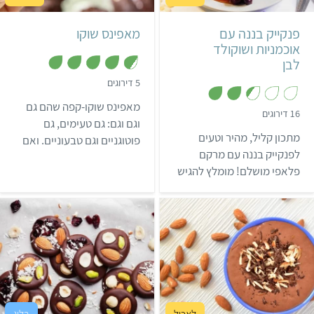
8 פנקייקים גדולים
8-10 מאפינס
פנקייק בננה עם
מאפינס שוקו
אוכמניות ושוקולד
לבן
,
5 דירוגים
4
.
מאפינס שוקו-קפה שהם גם
6
,
16 דירוגים
מ
2
וגם וגם: גם טעימים, גם
ת
.
מתכון קליל, מהיר וטעים
פוטוגניים וגם טבעוניים. ואם
ו
5
ך
מ
לפנקייק בננה עם מרקם
זה לא מספיק, הם גם ללא
5
ת
פלאפי מושלם! מומלץ להגיש
ו
גלוטן. אז תשמרו את
ך
עם מייפל, אוכמניות ושוקולד
המתכון✨
5
צ'יפס לבן!
קל