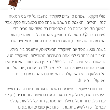
פולי הקקאו, שמהם מייצרים שוקולד, נחשבו על ידי בני המאיה
למזון האלים, והאצטקים השתמשו בהם כמו במטבעות כסף. אבל
במשך תקופה ארוכה הכינו מהפולים רק משקאות מרים בלי
טיפת סוכר
😮
. השוקולד המוצק, שאנחנו כל כך אוהבים, הוא
המצאה חדשה יחסית, והוא נמצא איתנו פחות ממאתיים שנה.
בשנת 2009 נוסד יום השוקולד הבינלאומי, שחוגגים ב-7 ביולי.
תאריך זה נבחר כי לפי אחת ההערכות המובילות, השוקולד הגיע
לראשונה לאירופה ב-7 ביולי 1550. באופן מעט מוזר, האמריקאים
חוגגים את יום השוקולד הבינלאומי ב-13 בספטמבר, יום הולדתו
של מילטון הרשי (השוקולטייר המפורסם שהקים את חברת
השוקולד הרשי'ז).
בתור חובבי שוקולד מושבעים נשמח לחגוג את היום הזה גם עשר
פעמים בשנה, ולחלוק את האהבה עם המשפחה והחברים (רק לא
עם הכלבים והחתולים שלנו, שהממתק הזה עלול להיות קטלני
עבורם). וכדי לסייע בחגיגות, ריכזנו כאן מוצרים ומתכונים