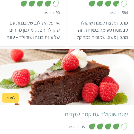
,
,
584 דירוגים
90 דירוגים
4
3
.
.
מתכון מנצח לעוגת שוקולד
אין על השילוב של בננות עם
2
7
מ
מ
טבעונית טעימה במיוחד! זה
שוקולד חם… מתכון מדהים
ת
ת
מתכון פשוט שמוכיח כמה קל
של עוגת בננה ושוקולד – עוגה
ו
ו
ך
ך
לאפות בלי ביצים ולהנות
פשוטה להכנה וטעימה כל כך!
5
5
מעוגה נימוחה ושוקולדית.
מחפשים קינוח ללא אפייה?
נסו את קינוח הטפיוקה וקרם
קוקוס שלנו!
קל
30 דקות
1 תבנית אינגליש קייק
עוגת שוקולד עם קמח שקדים
,
3
35 דירוגים
.