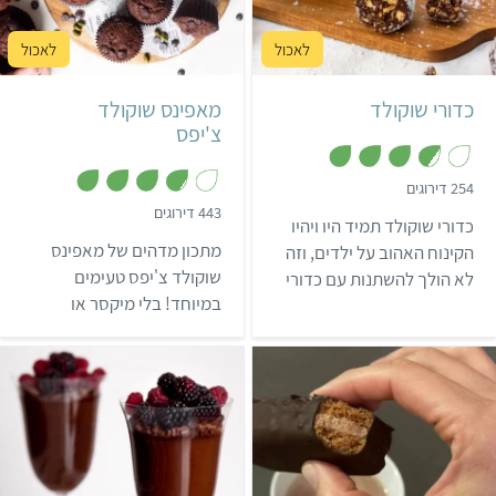
קל
30 דקות
קל
30 דקות
20 כדורי שוקולד
כדורי שוקולד
מאפינס שוקולד
צ'יפס
,
254 דירוגים
3
,
443 דירוגים
.
כדורי שוקולד תמיד היו ויהיו
3
7
.
מ
מתכון מדהים של מאפינס
הקינוח האהוב על ילדים, וזה
8
ת
מ
שוקולד צ'יפס טעימים
לא הולך להשתנות עם כדורי
ו
ת
ך
במיוחד! בלי מיקסר או
השוקולד המדהימים האלו!
ו
5
ך
מצרכים מיוחדים – תוך כמה
מתכון טעים ופשוט להכנה,
5
דקות הכנה יוצאים מהתנור
שאפשר להכין עם הילדים
מאפינס חמים וטריים, שפשוט
וללקק ביחד את האצבעות.
אי אפשר להפסיק לאכול!
קל
35 דקות