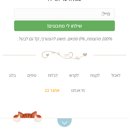
שילחו לי מתכונים!
100% מהצומח, 0% ספאם. פשוט להצטרף, קל גם לבטל.
לאכול
לקנות
לקרוא
לבלות
טיפים
בלוג
מי אנחנו
אתגר 22