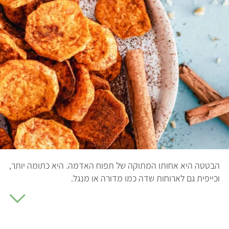
הבטטה היא אחותו המתוקה של תפוח האדמה. היא כתומה יותר, מתוק
וכייפית גם לארוחות שדה כמו מדורה או מנגל.
ומסייע בעיכוב מחלות רבות, ביניהם סרטן.
ידעתם שרוב הבטטה הנצרכת בישראל מגודלת באופן מקומי? פחות מ-0.5% מהבטטות מיובאות! הבטטה היא גידול עמיד שמסתדר במגוון סוגי אדמה ואקלים, למרות מוצאו ה