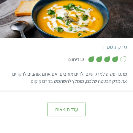
גם על הילדים🤩).
קל
40 דקות
מרק בטטה
,
3
13 דירוגים
.
9
מ
מתכון פשוט למרק שגם ילדים אוהבים. אם אתם אוהבים להקרים
ת
ו
את מרק הבטטה שלכם, מומלץ להשתמש בקרם קוקוס.
ך
5
עוד תוצאות