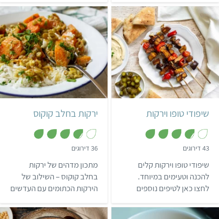
5
וקטנה, והיא עשירה בברזל,
סיבים תזונתיים וחלבון.
קל
15 דקות
בינוני
6-8 מנות
5 שיפודים
אסייתי
שיפודי טופו וירקות
ירקות בחלב קוקוס
,
,
43 דירוגים
36 דירוגים
3
3
.
.
שיפודי טופו וירקות קלים
מתכון מדהים של ירקות
8
8
מ
מ
להכנה וטעימים במיוחד.
בחלב קוקוס – השילוב של
ת
ת
לחצו כאן לטיפים נוספים
הירקות הכתומים עם העדשים
ו
ו
ך
ך
למנגל המושלם!
והרוטב הסמיך יוצרים יחד
5
5
מגוון טעמים משגע שפשוט אי