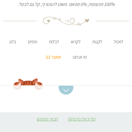
100% מהצומח, 0% ספאם. פשוט להצטרף, קל גם לבטל.
לאכול
לקנות
לקרוא
לבלות
טיפים
בלוג
מי אנחנו
אתגר 22
קטגוריות מתכונים
מתכונים מומלצים
מרקים
סלט תפוחי אדמה
מדיניות פרטיות
תנאי שימוש
ממולאים צמחוניים
קובה סלק
קציצות
מרק כתום