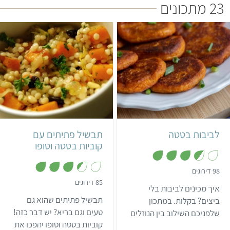
23 מתכונים
קל
שעה ו-5 דקות
קל
ישראלי
לביבות בטטה
תבשיל פתיתים עם
קוביות בטטה וטופו
,
98 דירוגים
3
,
85 דירוגים
.
איך מכינים לביבות בלי
3
6
.
מ
תבשיל פתיתים שהוא גם
ביצים? בקלות. במתכון
4
ת
מ
טעים וגם בריא? יש דבר כזה!
שלפניכם השילוב בין הנוזלים
ו
ת
ך
קוביות בטטה וטופו יהפכו את
לבין הקמח או הקורנפלור
ו
5