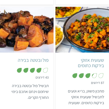
ך
מנת הפתיתים לארוחה
"מדביק" את הלביבות. 5
5
מלאה, שתהיה אהובה גם על
סיבות להימנע מאכילת
הילדים…
ביצים. רוצים עוד מתכונים
טעימים וטיפים שווים? הרשמו
בחינם לאתגר 22.
קל
שעה ו-10 דקות
קל
50 דקות
4 מנות
6 מנות
שעועית אזוקי
פול ובטטה בבירה
בירקות כתומים
,
43 דירוגים
4
,
87 דירוגים
מ
תבשיל פול ובטטה בבירה
3
ת
.
מתכון פשוט, בריא וטעים
ו
שיחמם וינחם אתכם בימי
3
ך
מ
לתבשיל שעועית אזוקי
החורף הקרים.
5
ת
בירקות כתומים. שעועית
ו
ך
אזוקי היא שעועית אדמדמה