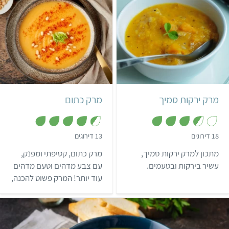
אפשר לעמוד בפניו!
קל
שעה ו-15 דקות
קל
5 מנות
8 מנות
מרק ירקות סמיך
מרק כתום
,
,
18 דירוגים
13 דירוגים
4
3
.
.
מתכון למרק ירקות סמיך,
מרק כתום, קטיפתי ומפנק,
4
6
מ
מ
עשיר בירקות ובטעמים.
עם צבע מדהים וטעם מדהים
ת
ת
עוד יותר! המרק פשוט להכנה,
ו
ו
ך
ך
משביע ומתאים להגשה
5
5
בארוחה חגיגית עם אורחים
או בארוחת ערב לכל
המשפחה (כן כן, המרק אהוב