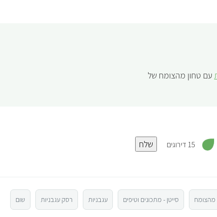
עם טחון מהצומח של
,
שלח
2
15 דירוגים
.
8
מ
ת
ו
ך
5
 מהצומח
סייטן - מתכונים וטיפים
עגבניות
רסק עגבניות
שום