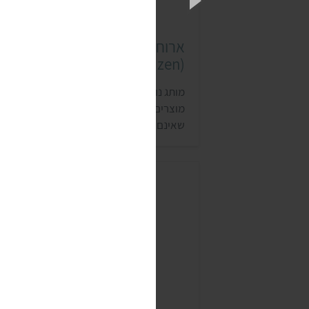
ארוחות מוכנות נוטרה זן
(Nutrazen)
מותג נוטרה זן (NutraZen) מתמחה בייבוא
מוצרים אורגניים כשרים מחומרים טבעיים
שאינם מכילים חומרים משמרים. למותג יש ש
ארוחות ראמן טבעוניות שמכינים בכמה דקות.