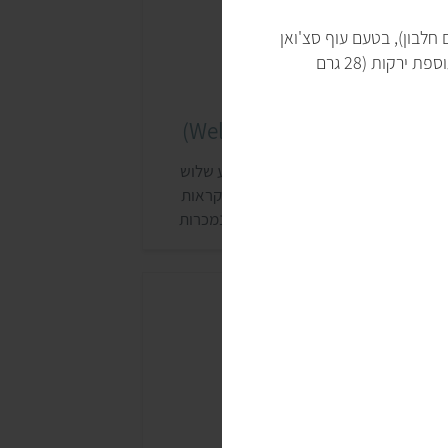
ה מנות נודלס עשירות בחלבון בארבע טעמים: בטעם עוף בתוספת ירקות (28 גרם חלבון), בטעם עוף סצ'ואן
בתוספת ירקות (28 גרם חלבון), בטעם ירקות בתוספת ירקות וטופו (30 גרם חלבון) ובטעם בקר בתוספת ירקות (28 גרם
וחות מוכנות וולנס (Wellness)
ותג לייף וולנס מבית סופר פארם מציע שלוש
רוחות חמות טבעוניות וללא גלוטן, שנקראות
GOOD MEAL ON THE GO. הארוחות נמכרות
אתר ובסניפים של הרשת.