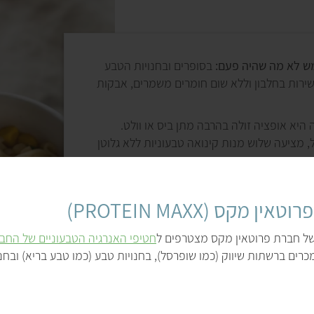
מש לא מה שהיה פעם:
בסופרים ובחנויות הטבע
ואילו למותג הבית של
ירות בחלבון וללא שום חומרים משמרים, אבקות
חומרים משמרים או צב
קוסקוס וירקות; מג'דר
העדשים הקפוא של סנפר
היא אופציה זולה בהרבה מתן ביס או וולט.
חות קינואה TO-GO, למשל, מציעה שלוש מנות קינואה טבעוניות ללא גלוטן
המנות שונות זו מזו ל
מוכנות שמספיק לחמם ב
כמעט בכל מקום. אחרו
מאובזר.
 מקס (PROTEIN MAXX)
של חברת פרוטאין מקס מצטרפים ל
חטיפי האנרגיה הטבעוניים של החב
כרים ברשתות שיווק (כמו שופרסל), בחנויות טבע (כמו טבע בריא) ובחנו
ה
ב
א