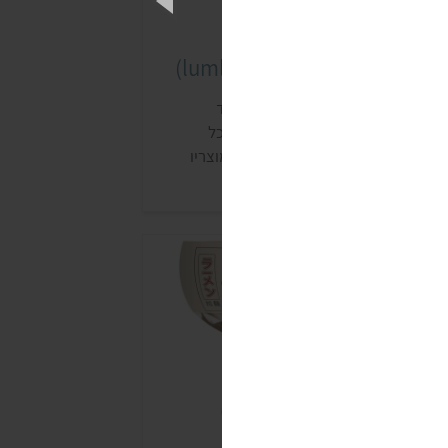
רוחות מוכנות לוםלום (lumlum)
וםלום הוא מותג של צ'יטה אורגניק פוד
מתאילנד. המותג מציע משנת 2010 אוכל
אילנדי אורגני מחקלאות בת קיימא. מוצריו
מכרים לרוב בחנויות טבע (כמו ניצת הדובדבן
ביוגאיה), בחנויות טבעוניות (כמו המזווה –
אגוז ועד תמר) ובחנויות למוצרים ללא גלוטן
ו NOWHEAT).