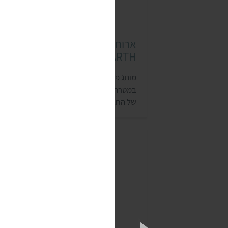
ארוחות מוכנות פוד ארת' (OD
EARTH)
מותג פוד ארת' מבית e of Fazlani
במטרה לשווק את הארוחות ההודיות האותנטי
של החברה לשוק הבינלאומי. כל מוצרי המותג
הם טבעוניים, אורגניים, ללא חומרים מהונדס
גנטית, ללא גלוטן וללא חומרים משמרים. פוד
ארת' מציע מגוון ארוחות קארי קלאסיות
מהמטבח הצפון הודי (עם או בלי תוספת אורז)
שלא צריך לשמור ב…