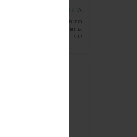
ארוחות מוכנות אקטיבוס (activus)
מותג המזון הליטאי אקטיבוס כולל מבחר
ארוחות ומרקים להכנה מהירה שרבים מהם ג
טבעוניים. המותג מכוון בעיקר לצעירים, עסוק
שדואגים לעצמם. נכון למרץ 2026, שניים
מהתבשילים שכבר עשו עלייה נמכרים ברשת
זמורה אורגני. בהמשך הם יימכרו כנראה בחנו
טבע נוספות.