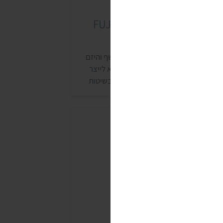
ארוחות מוכנות ראמן פוג'י (FUJI
RAMEN
אמן פוג'י נולד על ידי השף ניב כהן והשף והיזם
בינועם בן מוחה. הרעיון שמאחוריו הוא לייצר
אמן קפוא להכנה מהירה בעבודת יד ובשיטות
כנה מסורתיות ללא מרכיבים תעשיתיים. לאחר
לושה חודשים של פיתוח נולדו שלושה סוגים
ל ראמן קפוא שאחד מהם טבעוני, ונמכר
רשתות טיב טעם ומזרח ומערב ובחנויות
וספות.