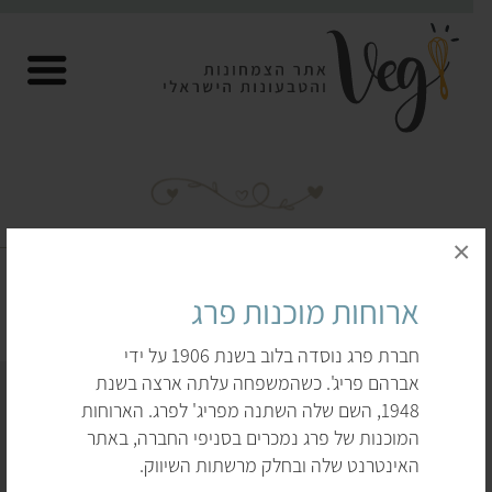
ארוחות מוכנות
×
דף הבית
לקנות
ארוחות מוכנות
ארוחות מוכנות פרג
חברת פרג נוסדה בלוב בשנת 1906 על ידי
אברהם פריג'. כשהמשפחה עלתה ארצה בשנת
1948, השם שלה השתנה מפריג' לפרג. הארוחות
המוכנות של פרג נמכרים בסניפי החברה, באתר
האינטרנט שלה ובחלק מרשתות השיווק.