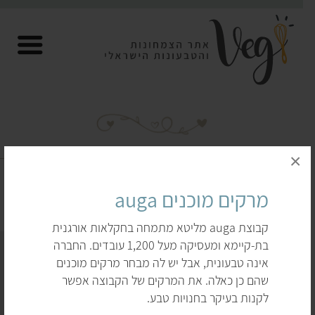
ארוחות מוכנות
×
דף הבית
לקנות
ארוחות מוכנות
מרקים מוכנים auga
קבוצת auga מליטא מתמחה בחקלאות אורגנית
בת-קיימא ומעסיקה מעל 1,200 עובדים. החברה
אינה טבעונית, אבל יש לה מבחר מרקים מוכנים
שהם כן כאלה. את המרקים של הקבוצה אפשר
לקנות בעיקר בחנויות טבע.