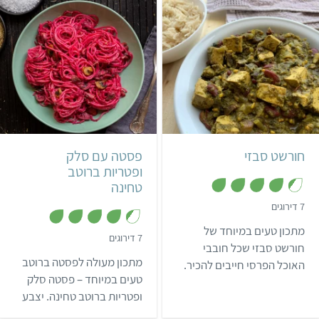
בינוני
שעה ו-15 דקות
קל
6 מנות
פרסי
חורשט סבזי
פסטה עם סלק
ופטריות ברוטב
טחינה
,
7 דירוגים
4
.
מתכון טעים במיוחד של
3
,
7 דירוגים
מ
חורשט סבזי שכל חובבי
4
ת
.
מתכון מעולה לפסטה ברוטב
האוכל הפרסי חייבים להכיר.
ו
3
ך
מ
טעים במיוחד – פסטה סלק
5
ת
ופטריות ברוטב טחינה. יצבע
ו
ך
לכם את השולחן בצבע יפה
5