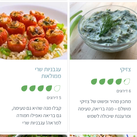
ואת הפה בטעם מדהים!
קל
10 דקות
בינוני
6 מנות
יווני
30 עגבניות שרי ממולאות
צזיקי
עגבניות שרי
ממולאות
,
6 דירוגים
4
,
5 דירוגים
.
מתכון מהיר ופשוט של צזיקי
4
2
מ
מ
קבלו מנה שהיא גם טעימה,
מושלם – מנה בריאה, טעימה
ת
ת
ו
גם בריאה ואפילו חמודה
ומרעננת שיכולה לשמש
ו
ך
ך
למראה! עגבניות שרי
כסלט, כמנה ראשונה או לצד
5
5
קטנטנות ממולאות מוגשות
המנה העיקרית.