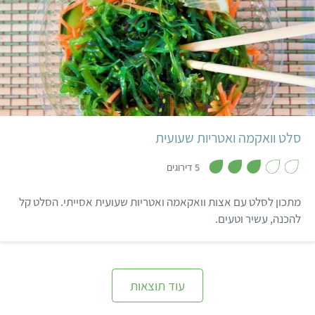
הדגים ועם מצרכים זמינים.
קל
25 דקות
2 מנות
אסייתי
סלט וואקמה ואטריות שעועית
,
3
5 דירוגים
מ
ת
ו
מתכון לסלט עם אצות וואקאמה ואטריות שעועית אסייתי. הסלט קל
ך
5
להכנה, עשיר וטעים.
עוד תוצאות