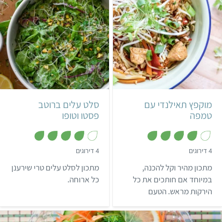
על מצע בורגול, שיהיה לכם
בתאבון!
בינוני
שעה ו-30 דקות
קל
30 דקות
2-3 מנות
אסייתי
מוקפץ תאילנדי עם
סלט עלים ברוטב
טמפה
פסטו וטופו
,
,
4 דירוגים
4 דירוגים
4
4
מ
מ
מתכון מהיר וקל להכנה,
מתכון לסלט עלים טרי שירענן
ת
ת
ו
ו
במיוחד אם חותכים את כל
כל ארוחה.
ך
ך
הירקות מראש. הטעם
5
5
החמוץ-מתוק-חריף מזכיר
קצת פאד תאי, רק בלי רוטב