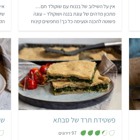
2
אין על השילוב של בננות עם שוקולד חם…
איך
מ
ת
מתכון מדהים של עוגת בננה ושוקולד – עוגה
שלפ
ו
ך
פשוטה להכנה וטעימה כל כך! מחפשים קינוח
5
ק
ללא אפייה? נסו את קינוח הטפיוקה וקרם קוקוס
להי
שלנו!
טעי
בינוני
45 דקות
תבנית גדולה
דרום אמריקאי
פשטידת תרד של סבתא
שנ
,
97 דירוגים
3
.