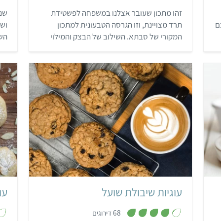
4
לחם
זהו מתכון שעובר אצלנו במשפחה לפשטידת
מ
ת
הבי
תרד מצויינת, וזו הגרסה הטבעונית למתכון
מ
ו
ך
ת.
המקורי של סבתא. השילוב של הבצק והמילוי
5
ופו
פשוט נהדר ויוצר פשטידה טעימה ומשביעה
מלא
שמתאימה לכל ארוחה!
 לא
…
18 עוגיות
30 דקות
קל
יה
נה
עוגיות שיבולת שועל
,
68 דירוגים
4