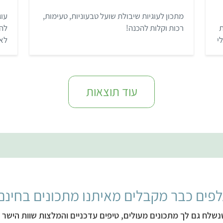
.
2
מתכון לעוגיות שיבולת שועל טבעוניות, טעימות,
עוג
מ
ת
ת
רכות וקלות להכנה!
לה
ו
ך
י
לאי
5
ש
הק
עוד תוצאות
פים כבר מקבלים מאיתנו מתכונים בחינם
נשלח גם לך מתכונים מעולים, טיפים עדכניים והמלצות שוות הישר ל