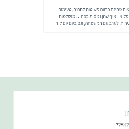
.
7
יות טחינה פרווה פשוטות להכנה, טעימות
מ
ת
פליא, ואיך שהן נמסות בפה… מושלמות
ו
ך
רוח, לערב עם המשפחה, וגם ביום יום ליד
5
פה.
!
מייל?