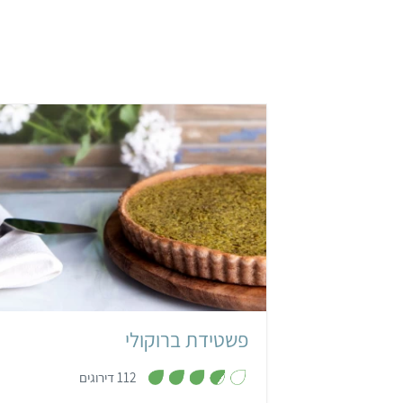
קל
שעה ו-10 דקות
תבנית פאי 24
פשטידת ברוקולי
,
112 דירוגים
3
.