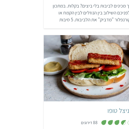
6
 מכינים לביבות בלי ביצים? בקלות. במתכון
מ
ת
ניכם השילוב בין הנוזלים לבין הקמח או
ו
ך
הקורנפלור "מדביק" את הלביבות. 5 סיבות
5
מנע מאכילת ביצים. רוצים עוד מתכונים
מים וטיפים שווים? הרשמו בחינם לאתגר 22.
קל
שעה ו-30 דקות
6-8 פרוסות
יצל טופו
,
88 דירוגים
3
.