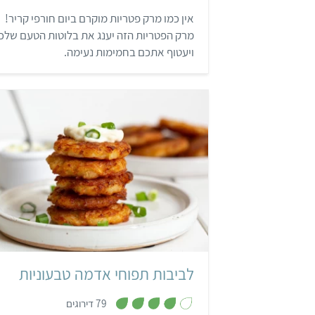
8
אין כמו מרק פטריות מוקרם ביום חורפי קריר!
מ
ת
מרק הפטריות הזה יענג את בלוטות הטעם שלכ
ו
ך
ויעטוף אתכם בחמימות נעימה.
5
קל
35 דקות
14 לביבות
יהו
לביבות תפוחי אדמה טבעוניות
,
79 דירוגים
4