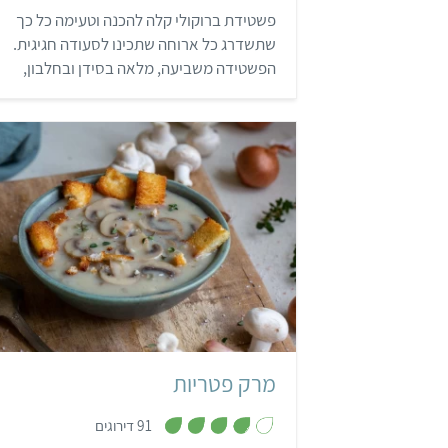
7
פשטידת ברוקולי קלה להכנה וטעימה כל כך
מ
ת
שתשדרג כל ארוחה שתכינו לסעודה חגיגית.
ו
ך
הפשטידה משביעה, מלאה בסידן ובחלבון,
5
ואפילו ילדים עפים עליה! רק נשאר להכין וללק
את האצבעות…
קל
שעה ו-5 דקות
4 מנות
מרק פטריות
,
91 דירוגים
3
.