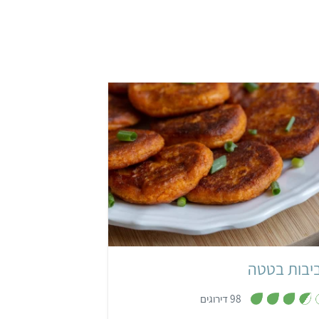
קל
שעה ו-5 דקות
יבות בטטה
,
98 דירוגים
3
.