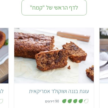
לדף הראשי של "קמח"
קל
שעה
תבנית אינגליש קייק
אמריקאי
עוגת בננה ושוקולד אמריקאית
לב
,
90 דירוגים
4
.