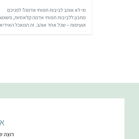
מ
ת
מי לא אוהב לביבות תפוחי אדמה? לפניכם
ו
ך
מתכון ללביבות תפוחי אדמה קלאסיות, פשוטו
5
וטעימות – שכל אחד אוהב. זה המאכל האידיאל
לחג החנוכה, וגם סתם כשמתחשק לאכול נשנו
טעים ומנחם.
אל
רוצה ש