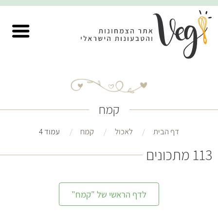
קמח
דף הבית
לאכול
קמח
עמוד 4
113 מתכונים
לדף הראשי של "קמח"