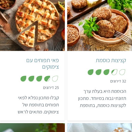
המון מתכונים לחנוכה מחכים
לך כאן>>
בינוני
40 דקות
קל
שעה ו-30 דקות
8 קציצות
8 מנות
קציצות כוסמת
פאי תפוחים עם
צימוקים
,
32 דירוגים
3
,
25 דירוגים
.
הכוסמת היא בעלת ערך
3
4
.
מ
קבלו מתכון נפלא לפאי
תזונתי גבוה במיוחד. מתכון
7
ת
מ
תפוחים בתוספת של
לקציצות כוסמת, בתוספת
ו
ת
ך
צימוקים. מתאים לראש
בצל ירוק, פטרוזיליה וגרעיני
ו
5
ך
השנה, לשאר החגים,
חמניה.
5
לארוחות חגיגיות או סתם