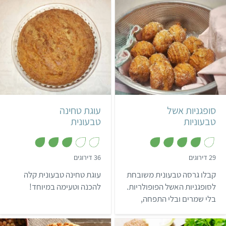
קל
20 דקות
קל
שעה
20 סופגניות
ישראלי
סופגניות אשל
עוגת טחינה
טבעוניות
טבעונית
,
,
29 דירוגים
36 דירוגים
3
4
.
מ
קבלו גרסה טבעונית משובחת
עוגת טחינה טבעונית קלה
1
ת
מ
ו
לסופגניות האשל הפופולריות.
להכנה וטעימה במיוחד!
ת
ך
בלי שמרים ובלי התפחה,
ו
5
ך
המתכון הזה ימתיק לכם את
5
החג במהירות ובקלות. עוד