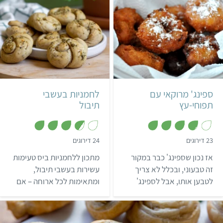
כנשנוש שימתיק את היום.
קל
שעה ו-40 דקות
בינוני
10 לחמניות
ספינג' מרוקאי עם
לחמניות בעשבי
תפוחי-עץ
תיבול
,
,
23 דירוגים
24 דירוגים
3
3
.
.
אז נכון שספינג' כבר במקור
מתכון ללחמניות ביס טעימות
7
8
מ
מ
זה טבעוני, ובכלל לא צריך
עשירות בעשבי תיבול,
ת
ת
לטבען אותו, אבל לספינג'
ומתאימות לכל ארוחה – אם
ו
ו
ך
ך
הזה, לא תוכלו להגיד לא.
ארוחת בוקר, ארוחת ערב, או
5
5
קבלו מתכון לספינג' טבעוני
אפילו פיקניק עם משפחה או
עם תפוחי עץ, טעים מאוד,
חברים.