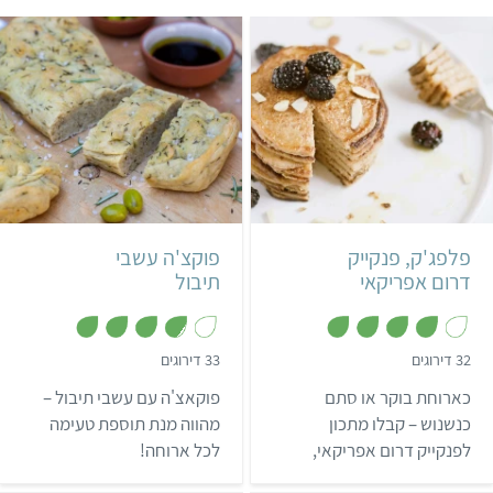
קל
4 פנקייקים
בינוני
שעה ו-40 דקות
דרום אפריקאי
2-3 פוקאצ'ות
איטלקי
פלפג'ק, פנקייק
פוקצ'ה עשבי
דרום אפריקאי
תיבול
,
,
32 דירוגים
33 דירוגים
3
3
.
.
כארוחת בוקר או סתם
פוקאצ'ה עם עשבי תיבול –
8
9
מ
מ
כנשנוש – קבלו מתכון
מהווה מנת תוספת טעימה
ת
ת
לפנקייק דרום אפריקאי,
לכל ארוחה!
ו
ו
ך
ך
המכונה "פלפג'ק".
5
5