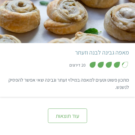
ובינינו? כבר לא צריך לחכות
לחנוכה בשביל להכין אותם.
תהנו!
קל
45 דקות
12 מאפים
מאפה גבינה לבנה וזעתר
,
4
20 דירוגים
.
2
מ
מתכון פשוט וטעים למאפה במילוי זעתר וגבינה שאי אפשר להפסיק
ת
ו
לנשנש.
ך
5
עוד תוצאות