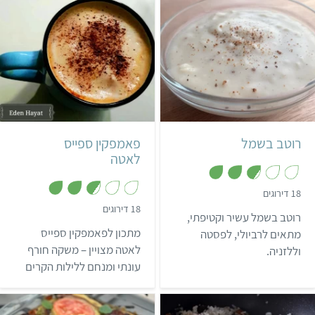
השלוש-עשרה. באיטליה נהוג
לאכלו בעיקר בחג המולד,
ובישראל הוא מתאים לט"ו
בשבט.
קל
5 דקות
קל
אמריקאי
200 גרם
צרפתי
רוטב בשמל
פאמפקין ספייס
לאטה
,
18 דירוגים
2
,
18 דירוגים
.
רוטב בשמל עשיר וקטיפתי,
2
8
.
מ
מתכון לפאמפקין ספייס
מתאים לרביולי, לפסטה
8
ת
מ
לאטה מצויין – משקה חורף
וללזניה.
ו
ת
ך
עונתי ומנחם ללילות הקרים
ו
5
ך
שלא תוכלו להפסיק לשתות.
5