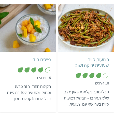
קל
3 שעות ו-50 דקות
קל
15 מנות
הודי
3 מנות
רצועות סויה,
פייסם הודי
שעועית ירוקה ושום
,
15 דירוגים
4
,
18 דירוגים
.
הקינוח ההודי הזה מרענן
4
2
.
קבלו מתכון קלאסי שאין מצב
מ
ומתוק, ומתאים לסגירת פינה
1
ת
מ
שלא תאהבו – תבשיל רצועות
בכל ארוחה! קבלו מתכון
ו
ת
ך
סויה בטריאקי עם שעועית
ו
לקינוח פייסם הודי העשוי
5
ך
ירוקה טרייה ושום. מתאים
מטפיוקה, טעים מאוד
5