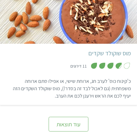
במקום דפי לזניה, רוטב
עגבניות שהתבשל שעה כדי
להצטמצם ולקבל את כל
הטעמים שצריך, פסטו
קל
כוסברה טרי, גבינת קשיו
שקדים ביתית ובצלים
מקורמלים.
מוס שוקולד שקדים
,
3
11 דירוגים
.
7
מ
כ'קינוח כוס' לערב חג, ארוחת שישי, או אפילו סתם ארוחה
ת
ו
משפחתית (גם לאכול לבד זה בסדר!), מוס שוקולד השקדים הזה
ך
יעיף לכם את הראש וירענן לכם את הערב.
5
עוד תוצאות