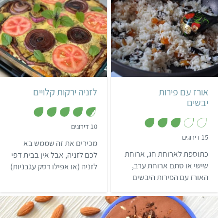
בינוני
קל
שעתיים ו-30 דקות
אורז עם פירות
לזניה ירקות קלויים
6 פרוסות לזניה
איטלקי
יבשים
,
10 דירוגים
4
,
15 דירוגים
.
מכירים את זה שממש בא
3
6
.
כתוספת לארוחת חג, ארוחת
מ
לכם לזניה, אבל אין בבית דפי
1
ת
מ
שישי או סתם ארוחת ערב,
לזניה (או אפילו רסק עגבניות)
ו
ת
ך
האורז עם הפירות היבשים
ו
וממש אבל ממש לא בא לכם
5
ך
ישדרג לכם את הארוחה!
ללכת לקנות? נסו את הלזניה
5
הפשוטה והמדהימה הזו,
שעשויה מירקות קלויים