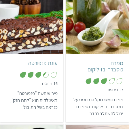
לארוחות חג ולארוחות ערב
ומפתיע.
חגיגיות, או סתם כשבא לכם
להתפנק.
קל
10 דקות
קל
איטלקי
ממרח
עוגת פנפורטה
כוסברה-בזיליקום
,
16 דירוגים
3
,
17 דירוגים
.
פירוש השם "פנפורטה"
3
4
.
ממרח פשוט וקל המבוסס על
מ
באיטלקית הוא "לחם חזק",
2
ת
מ
כוסברה ובזיליקום. הממרח
כנראה בשל התיבול
ו
ת
ך
יכול להשתלב נהדר
ו
הדומיננטי של המעדן. זהו
5
ך
בסנדוויצ'ים, כרוטב לפסטה
קינוח איטלקי מסורתי, שיש
5
ובמאכלים נוספים.
עדויות לקיומו כבר במאה