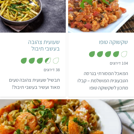
קל
25 דקות
קל
2 מנות
צפון אפריקאי
שקשוקה טופו
שעועית צהובה
בעשבי תיבול
,
104 דירוגים
4
,
38 דירוגים
מ
המאכל המסורתי בגרסה
3
ת
.
ו
תבשיל שעועית צהובה טעים
הטבעונית המושלמת – קבלו
5
ך
מ
מאוד ועשיר בעשבי תיבול!
מתכון לשקשוקה טופו
5
ת
מדהימה, עם כל הטעמים
ו
ך
והריחות הנכונים! לארוחת
5
בוקר או ערב, עם לחמניה
חמה או פיתה ליד, מה עוד
אפשר לבקש?