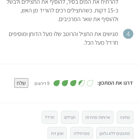
להרתיח את המים בסיר, להוסיף את החצילים ולבשל
כ-15 דקות. כשהחצילים רכים להוריד מן האש,
ולהוסיף את שאר המרכיבים.
מגישים את החציל והרוטב שלו מעל הדוחן ומוסיפים
חרדל מעל הכל.
,
דרגו את המתכון:
שלח
9 דירוגים
3
.
5
4
מ
ת
ו
4
ך
5
טחינה
ארוחות מהירות
חצילים
חרדל
3
מתכונים ללא גלוטן
פטרוזיליה
שמן זית