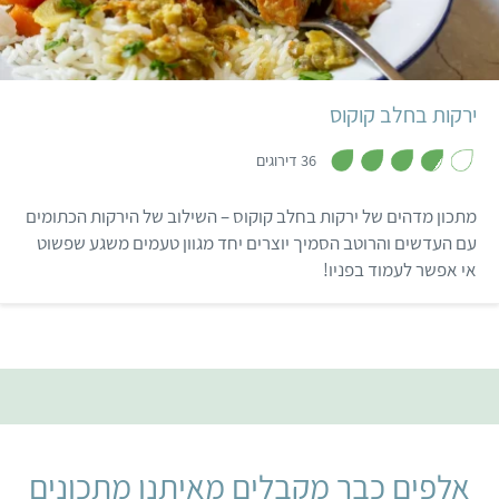
בינוני
6-8 מנות
אסייתי
ירקות בחלב קוקוס
,
3
36 דירוגים
.
8
מ
מתכון מדהים של ירקות בחלב קוקוס – השילוב של הירקות הכתומים
ת
ו
עם העדשים והרוטב הסמיך יוצרים יחד מגוון טעמים משגע שפשוט
ך
אי אפשר לעמוד בפניו!
5
אלפים כבר מקבלים מאיתנו מתכונים