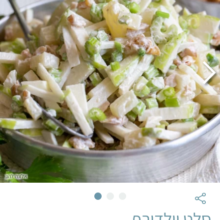
אלונה להב
סלט וולדורף