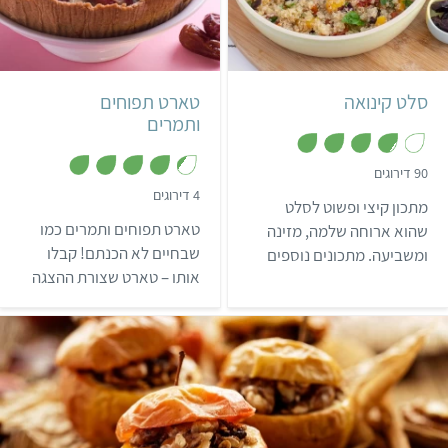
קל
50 דקות
בינוני
שעה ו-5 דקות
סלט קינואה
טארט תפוחים
ותמרים
,
90 דירוגים
3
,
4 דירוגים
.
מתכון קיצי ופשוט לסלט
4
8
.
מ
טארט תפוחים ותמרים כמו
שהוא ארוחה שלמה, מזינה
3
ת
מ
שבחיים לא הכנתם! קבלו
ומשביעה. מתכונים נוספים
ו
ת
ך
אותו – טארט שצורת ההצגה
עם קינואה
ו
5
ך
הויזואלית שלו מרשימה כמעט
5
כמו טעמו החלומי.