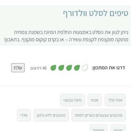
טיפים לסלט וולדורף
ניתן לגוון את הסלט באמצעות החלפת המיונז בשמנת צמחית
מתוקה מוקצפת לקצפת עשירה – או בקרם קוקוס מוקצף. בתאבון!
,
דרגו את המתכון:
שלח
46 דירוגים
4
מ
5
ת
ו
ך
5
4
אגוזי מלך
אננס
מיונז טבעוני
3
מתכונים טבעוניים כשרים לפסח
מתכונים ללא גלוטן
סלרי
2
פירות
תפוחים