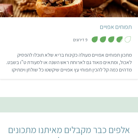
קל
שעה
10 תפוחים
תפוחים אפויים
,
3
9 דירוגים
.
8
מ
מתכון תפוחים אפויים מעולה כקינוח בריא שלא תוכלו להפסיק
ת
ו
לאכול, ומתאים מאוד גם לארוחת ראש השנה או לסעודת ט"ו בשבט.
ך
מדהים כמה קל להכין תפוחי עץ אפויים שיקשטו כל שולחן וימתיקו
5
כל חג.
אלפים כבר מקבלים מאיתנו מתכונים