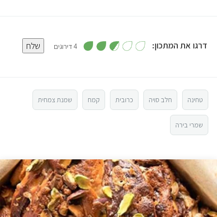
,
דרגו את המתכון:
שלח
4 דירוגים
2
.
5
8
מ
ת
ו
4
ך
5
טחינה
חלב סויה
כרובית
קמח
שמנת צמחית
3
שמרי בירה
2
1