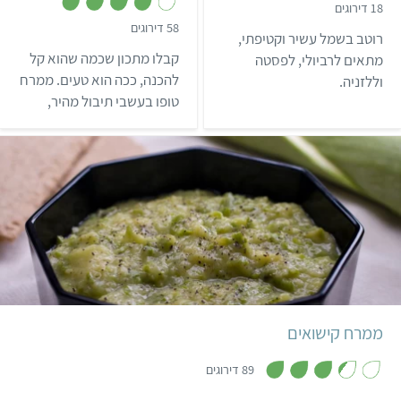
,
18 דירוגים
2
,
58 דירוגים
.
רוטב בשמל עשיר וקטיפתי,
3
8
.
מ
קבלו מתכון שכמה שהוא קל
מתאים לרביולי, לפסטה
9
ת
מ
להכנה, ככה הוא טעים. ממרח
וללזניה.
ו
ת
ך
טופו בעשבי תיבול מהיר,
ו
5
ך
עשיר בחלבון, והכי חשוב –
5
עם טעם משגע!
קל
35 דקות
ממרח קישואים
,
3
89 דירוגים
.
3