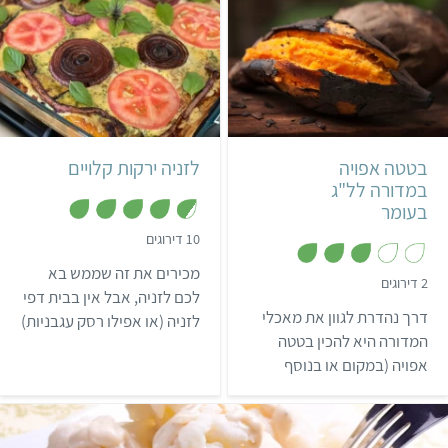
בינוני
קל
30 דקות
שעתיים ו-30 דקות
בטטה אפויה
לזניה ירקות קלויים
6 פרוסות לזניה
איטלקי
במדורה לל"ג
בעומר
,
10 דירוגים
4
.
מכירים את זה שממש בא
6
,
2 דירוגים
מ
3
לכם לזניה, אבל אין בבית דפי
ת
מ
דרך נהדרת לגוון את מאכלי
לזניה (או אפילו רסק עגבניות)
ו
ת
ך
ו
המדורה היא להכין בטטה
וממש אבל ממש לא בא לכם
5
ך
אפויה (במקום או בנוסף
5
ללכת לקנות? נסו את הלזניה
לתפוח האדמה).
הפשוטה והמדהימה הזו,
שעשויה מירקות קלויים
במקום דפי לזניה, רוטב