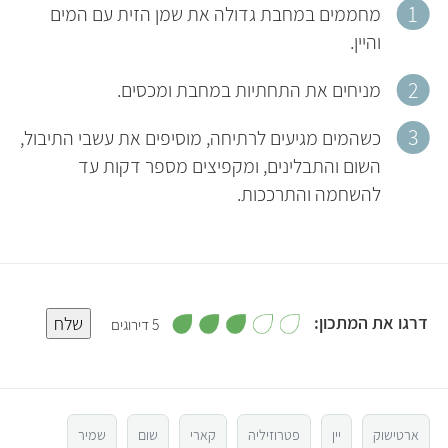
מחממים במחבת גדולה את שמן הזית עם המים
והיין.
מניחים את התחתיות במחבת ומכסים.
כשהמים מגיעים לרתיחה, מוסיפים את עשבי התיבול,
השום והתבלינים, ומקפיצים מספר דקות עד
להשחמה והתרככות.
,
דרגו את המתכון:
שלח
5 דירוגים
3
מ
5
ת
ו
ך
5
4
ארטישוק
יין
פטרוזיליה
קארי
שום
שמיר