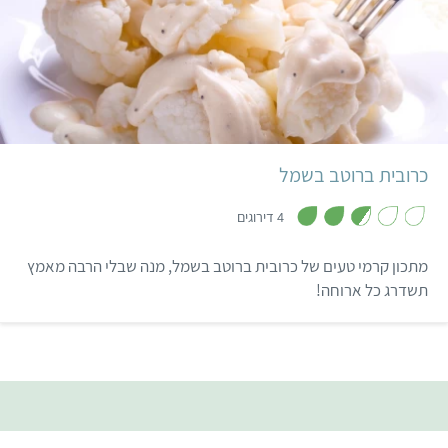
עגבניות שהתבשל שעה כדי
להצטמצם ולקבל את כל
הטעמים שצריך, פסטו
כוסברה טרי, גבינת קשיו
קל
שקדים ביתית ובצלים
מקורמלים.
כרובית ברוטב בשמל
,
2
4 דירוגים
.
8
מ
מתכון קרמי טעים של כרובית ברוטב בשמל, מנה שבלי הרבה מאמץ
ת
ו
תשדרג כל ארוחה!
ך
5