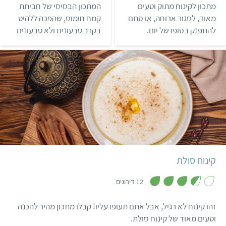
.
.
מתכון לקינוח מתוק וטעים
המתכון הבסיסי של חביתת
9
1
מ
מ
מאוד, לסגור ארוחה, או סתם
קמח חומוס, שהפכה ללהיט
ת
ת
להתפנק בסופו של יום.
בקרב טבעונים ולא טבעונים
ו
ו
ך
ך
בתאבון!
(החביתה אף מוגשת לארוחת
5
5
בוקר בבתי קפה רבים). אם
אתם לא אוהבים קמח חומוס,
מומלץ להחליף אותו בקמח
עדשים, שחלק מוצאים אותו
טעים בהרבה. ניתן להשיג
קמח חומוס וקמח עדשים
קל
בסופרים, בחנויות טבע
ובחנויות של מזון הודי. חביתת
חומוס לארוחת בוקר סוגרת
קינוח סולת
את הפינה לכמה שעות
,
טובות… מנסיון!
3
12 דירוגים
.
6
מ
זהו קינוח לא רגיל, אבל אתם תעופו עליו! קבלו מתכון מהיר להכנה
ת
ו
וטעים מאוד של קינוח סולת.
ך