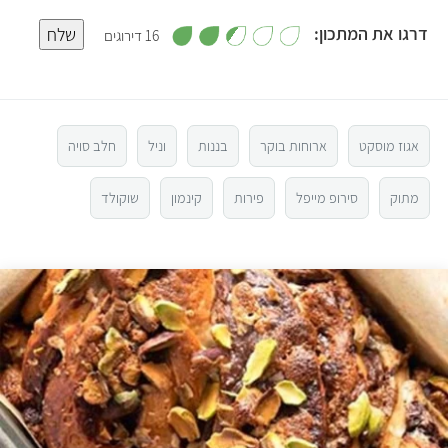
,
דרגו את המתכון:
שלח
16 דירוגים
2
.
5
5
מ
ת
ו
4
ך
5
אגוז מוסקט
ארוחות בוקר
בננות
וניל
חלב סויה
3
מתוק
סירופ מייפל
פירות
קינמון
שוקולד
2
1