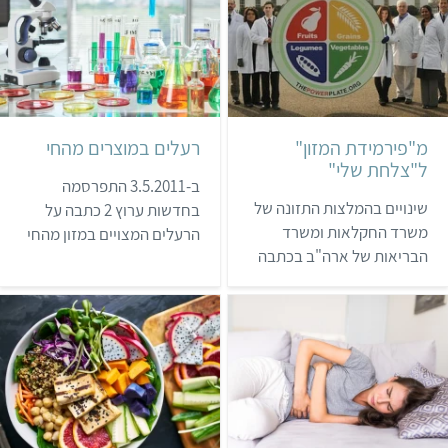
מ"פירמידת המזון"
רעלים במוצרים מהחי
ל"צלחת שלי"
ב-3.5.2011 התפרסמה
שינויים בהמלצות התזונה של
בחדשות ערוץ 2 כתבה על
משרד החקלאות ומשרד
הרעלים המצויים במזון מהחי
הבריאות של ארה"ב בכתבה
בישראל, על פי דו"ח הוועדה
שפורסמה לפני מספר
לשאריות כימיות במזון של
חודשים סקרנו תביעה שהגיש
משרד החקלאות לשנת 2010.
ארגון "רופאים למען רפואה
אנו מביאים סקירה של
אחראית" (PCRM) לשינוי
הדו"ח, הכוללת גם ממצאים
המלצות התזונה של משרד
חמורים שחמקו מהחשיפה
הבריאות ומשרד החקלאות
בכתבת הטלוויזיה.
האמריקאי, באופן שייתן יותר
הכרה לאפשרויות של תזונה