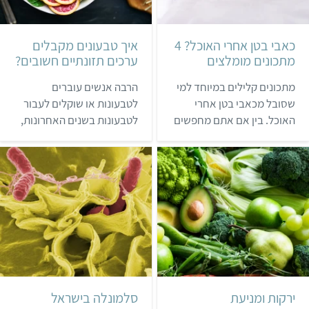
מהצומח, כשהם מציעים
מודל בשם "צלחת הכוח"
כאבי בטן אחרי האוכל? 4
איך טבעונים מקבלים
כאלטרנ…
מתכונים מומלצים
ערכים תזונתיים חשובים?
מתכונים קלילים במיוחד למי
הרבה אנשים עוברים
שסובל מכאבי בטן אחרי
לטבעונות או שוקלים לעבור
האוכל. בין אם אתם מחפשים
לטבעונות בשנים האחרונות,
מנה משביעה לצהריים או
הם מבינים שתזונה מהצומח
תוספת מרעננת- תמצאו
זה הדבר הכי נכון לבעלי
אותה כאן
החיים, כדור הארץ ובני
האדם. אך יש כאלה שעדיין
מהססים, מחשש להפסיד
ערכים תזונתיים חשובים.
אנחנו מקווים שאחרי
שתקראו את הכתבה הזאת,
כבר תדעו שאפשר להשיג את
כל מה שאנחנו צריכים
ירקות ומניעת
סלמונלה בישראל
בתזונה טבעו…