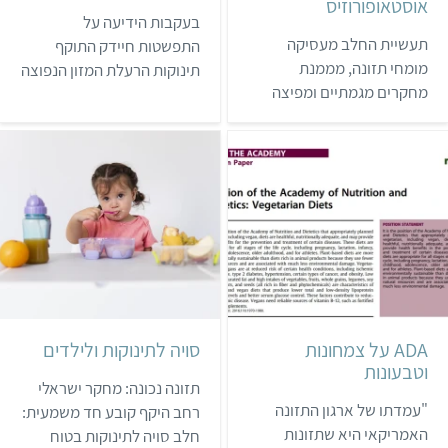
אוסטאופורוזיס
בעקבות הידיעה על
תעשיית החלב מעסיקה
התפשטות חיידק התוקף
מומחי תזונה, מממנת
תינוקות הרעלת המזון הנפוצה
מחקרים מגמתיים ומפיצה
לפי משרד הבריאות, חיידק
המלצות תזונתיות בלתי
הסלמונלה הוא הגורם למחלת
סבירות בנוגע לצריכת סידן
הסלמונלוזיס בבני-אדם
בעיקר ממוצרי חלב. מידע זה
ובעלי-חיים, כאשר הסימן
מחלחל אל סמכויות תזונה
הקליני העיקרי הוא דלקת
שאמורות להיות נייטרליות,
בדרכי העיכול. שכיחות
ומשם מגיע אל הציבור
המחלה בישראל גדלה
התמים. על רקע זה, כל שינוי
בהתמדה בשנים האחרונות,
גישה בגופים שמחוץ לתעשייה
ורגישים לה במיוחד ילדים עד
ראוי לציון.
גיל 5, זקנים ואנשים
שהמערכת החי…
ADA על צמחונות
סויה לתינוקות ולילדים
וטבעונות
תזונה נכונה: מחקר ישראלי
"עמדתו של ארגון התזונה
רחב היקף קובע חד משמעית:
האמריקאי היא שתזונות
חלב סויה לתינוקות בטוח