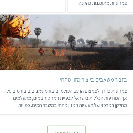
צמחוניות מתוכננות כהלכה,
לשימוש ונטול כל השפעה על
ובכלל זה תזונה צמחונית
ההתבגרות המינית.
לחלוטין או טבעונית, הן
בריאות, ראויות מבחינה
תזונתית, ועשויות לספק
יתרונות בריאותיים במניעת
מחלות מסוימות ובטיפול בהן.
תזונות צמחוניות מתוכננות
היטב מתאימות לפרטים
במשך כל השלבים של מחזור
החיים, כולל הריון, ה…
בזבוז משאבים בייצור מזון מהחי
צמחונות כדרך לצמצום הרעב העולמי בזבוז משאבים בזבוז מים על
אף המודעות הכללית בישראל לבעיית המחסור במים, מתעלמים
מחלקן המרכזי של תעשיות המזון מהחי במשבר המים. כמויות
אדירות של מים מושקעות בתהליכי הגידול והעיבוד של בעלי-חיים
לצורכי מזון. כדי להפיק קילוגרם אחד של בשר בקר יש צורך ב-20
אלף ליטר מים - פי 5…
עוד תוצאות