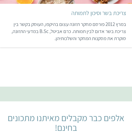
המוחשי מפני זיהומים,
מאוד. "ביג מק" של
הרעלות ומחלות יעשה את
מקדונלד'ס עם צ'יפס ובקבוק
צריכת בשר וסיכון לתמותה
שלו.
קול…
במרץ 2012 פורסם מחקר תזונה עצום בהיקפו, העוסק בקשר בין
צריכת בשר אדום לבין תמותה. כרם אביטל, B.Sc במדעי התזונה,
סוקרת את מסקנות המחקר והשלכותיהן.
אלפים כבר מקבלים מאיתנו מתכונים
בחינם!