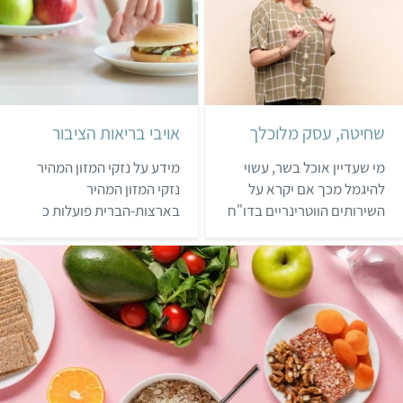
שחיטה, עסק מלוכלך
אויבי בריאות הציבור
מי שעדיין אוכל בשר, עשוי
מידע על נזקי המזון המהיר
להיגמל מכך אם יקרא על
נזקי המזון המהיר
השירותים הווטרינריים בדו"ח
בארצות-הברית פועלות כ
מבקר המדינה 53ב. העובדות:
300,000 מסעדות מזון מהיר.
הבשר המשווק למאכל אדם
המזון המהיר הפך לחלק
בישראל מזוהם כתוצאה
מסגנון החיים האמריקאי, אך
הכרחית של תנאי החיים,
תזונאים מזהירים מהנזקים
ההרג והעיבוד של החיות
שבצריכה מוגברת של מזון
במשקים תעשייתיים. אם
מהיר, משום שהוא עשיר
התביעה המוסרית לצמחונות
בנתרן, בשומן ובכולסטרול,
לא נקלטה עדיין, אולי הפחד
ומשם שערכו הקלורי גבוה