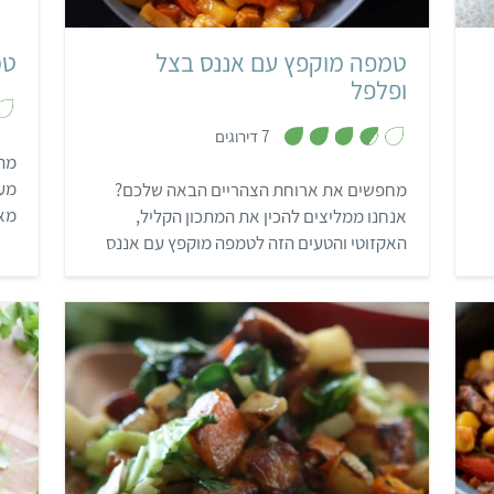
טמפה מוקפץ עם אננס בצל
טמ
ופלפל
,
7 דירוגים
3
.
מתכ
7
מעק
מחפשים את ארוחת הצהריים הבאה שלכם?
מ
ת
מאכ
אנחנו ממליצים להכין את המתכון הקליל,
ו
ך
בצ
האקזוטי והטעים הזה לטמפה מוקפץ עם אננס
5
וירקות.
ני
קל
25 דקות
4 סלטים
אסייתי