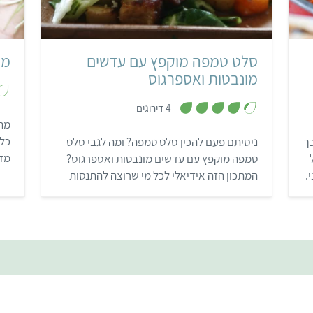
סלט טמפה מוקפץ עם עדשים
מו
מונבטות ואספרגוס
,
4 דירוגים
4
.
מתכ
3
כל
ך
ניסיתם פעם להכין סלט טמפה? ומה לגבי סלט
מ
ת
מזכ
טמפה מוקפץ עם עדשים מונבטות ואספרגוס?
ו
ך
מצר
.
המתכון הזה אידיאלי לכל מי שרוצה להתנסות
5
בטמפה ולהכין מנה משביעה ושופעת טעמים,
מרקמים ורטבים.