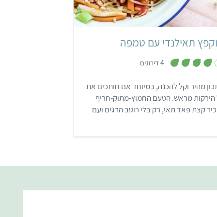
אסייתי
קפץ תאילנדי עם טמפה
,
4 דירוגים
4
מ
ת
ון מהיר וקל להכנה, במיוחד אם חותכים את
ו
ך
 הירקות מראש. הטעם החמוץ-מתוק-חריף
5
יר קצת פאד תאי, רק בלי רוטב הדגים ועם
כים זמינים.