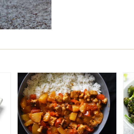
קל
35 דקות
3 מנות טמפה
אסייתי