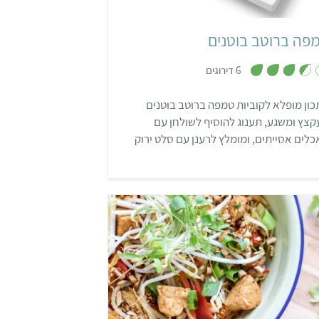
פה ברוטב בוטנים
,
6 דירוגים
3
.
5
ון מופלא לקוביות טמפה ברוטב בוטנים
מ
ת
צץ ומשגע, תענוג להוסיף לשולחן עם
ו
ך
לים אסייתים, ומומלץ לרענן עם סלט ירוק
5
ד.
בינוני
שעה ו-30 דקות
2-3 מנות