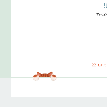
!
מייל?
אתגר 22
עולמות התוכן שלנו
אנימלס
תפריט טבעוני