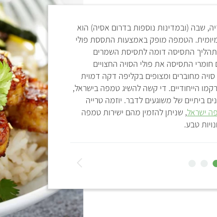
ה, שבה (ובמדינות נוספות בדרום אסיה) הוא
הטמפה בדומה לסויה שממ
ומיומית. הטמפה מופק באמצעות התססת פולי
מגנזיום ואבץ), וכן ויטמינים מ
. תהליך התסיסה דומה לתסיסת השמרים
תהליך ההתססה הופך א
ומרי התסיסה את פולי הסויה החצויים
סויה מחוברים ומצופים בקליפה דקה דמוית
מכילים כ-190 קלוריות, ו-20 גרם חלבון.
מו הייחודיים. די קשה להשיג טמפה בישראל,
ם ביתיים של משוגעים לדבר. יוזמה טרייה
ה ישראל
, שניתן להזמין מהם ישירות טמפה
נויות טבע.
ה
ב
א