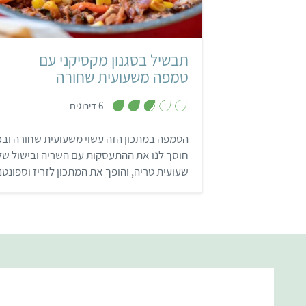
תבשיל בסגנון מקסיקני עם
טמפה משעועית שחורה
,
6 דירוגים
2
.
8
הטמפה במתכון הזה עשוי משעועית שחורה ובכ
מ
ת
חוסך לנו את ההתעסקות עם השריה ובישול של
ו
ך
שעועית טריה, והופך את המתכון לזריז וספונטני
5