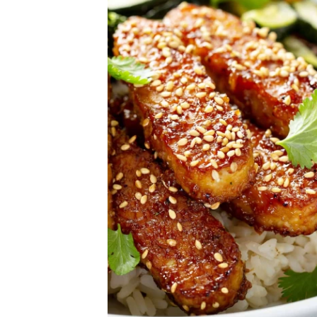
נה הוא עשוי, מכיל חלבון , מינרלים (כגון סידן, ברזל,
כיאה ל
קבוצת B. בניגוד ל
טופו
, הוא עשיר בסיבים תזונתיים.
הטמפה,
ת הטמפה לקל יותר לעיכול וישנם מחקרים שמצאו שהטמפה
תבשילי
משפרת את אוכלוסיית החיידקים של המעי (בדומה לפרוביוטיקה). 100 גרם טמפה
בשלל ר
לאפות 
או אפו
לרטבים
יכולים
ולאחר 