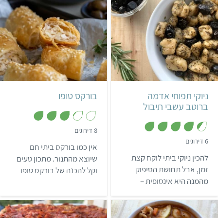
בינוני
שעה ו-55 דקות
קל
6
איטלקי
ניוקי תפוחי אדמה
בורקס טופו
ברוטב עשבי תיבול
,
8 דירוגים
3
,
6 דירוגים
.
אין כמו בורקס ביתי חם
4
3
.
להכין ניוקי ביתי לוקח קצת
מ
שיוצא מהתנור. מתכון טעים
3
ת
מ
זמן, אבל תחושת הסיפוק
וקל להכנה של בורקס טופו
ו
ת
ך
מהמנה היא אינסופית –
ו
מושלמים.
5
ך
וההבדל בטעם (לעומת ניוקי
5
קנוי) הוא שמיים וארץ.
המתכון הבא לניוקי תפוחי