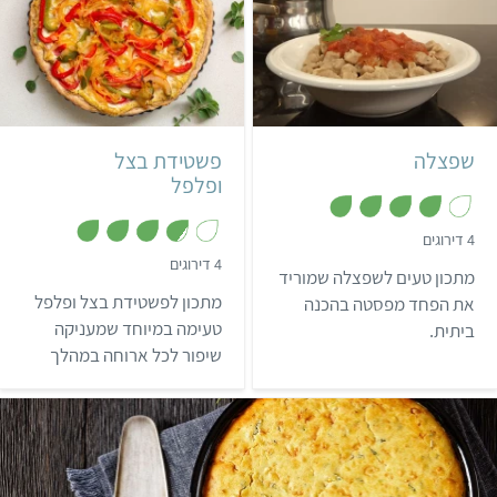
בינוני
30 דקות
בינוני
4 מנות
גרמני
שפצלה
פשטידת בצל
ופלפל
,
4 דירוגים
4
,
4 דירוגים
מ
מתכון טעים לשפצלה שמוריד
3
ת
.
ו
מתכון לפשטידת בצל ופלפל
את הפחד מפסטה בהכנה
8
ך
מ
טעימה במיוחד שמעניקה
ביתית.
5
ת
שיפור לכל ארוחה במהלך
ו
ך
היום.
5