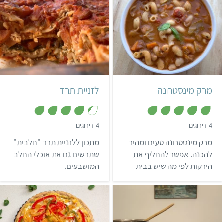
אדמה ברוטב עשבי תיבול לא
ישאיר אתכם אדישים!
קל
שעה ו-10 דקות
בינוני
שעה ו-20 דקות
6 מנות
איטלקי
תבנית בינונית
איטלקי
מרק מינסטרונה
לזניית תרד
,
,
4 דירוגים
4 דירוגים
4
4
.
.
מרק מינסטרונה טעים ומהיר
מתכון ללזניית תרד "חלבית"
3
8
מ
מ
להכנה. אפשר להחליף את
שתרשים גם את אוכלי החלב
ת
ת
הירקות לפי מה שיש בבית
המושבעים.
ו
ו
ך
ך
ולהוסיף תפוח אדמה, כרוב או
5
5
כל ירק אחר שאוהבים.