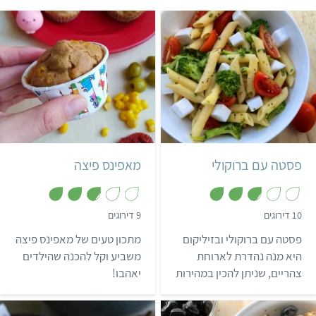
קל
35 דקות
קל
40 דקות
5 מנות
איטלקי
פסטה עם ברוקולי
מאפינס פיצה
,
,
10 דירוגים
9 דירוגים
2
2
.
.
פסטה עם ברוקולי ובזיליקום
מתכון טעים של מאפינס פיצה
9
9
מ
מ
היא מנה נהדרת לארוחת
משביע וקל להכנה שהילדים
ת
ת
צהריים, שניתן להכין במהירות
יאהבו!
ו
ו
ך
ך
ולהתענג על כל ביס.
5
5